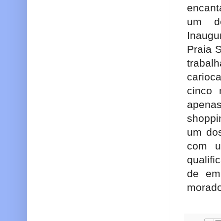
encant
um do
Inaugu
Praia 
trabal
carioca
cinco
apenas
shoppi
um dos
com u
qualif
de em
morado