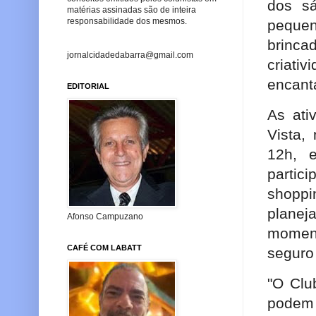
dos s
matérias assinadas são de inteira
responsabilidade dos mesmos.
peque
brinca
jornalcidadedabarra@gmail.com
criati
encant
EDITORIAL
As ati
Vista,
12h, 
partici
shopp
plane
Afonso Campuzano
moment
CAFÉ COM LABATT
seguro
"O Clu
podem 