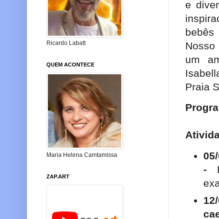
e dive
inspira
bebês 
Ricardo Labatt
Nosso 
um amb
QUEM ACONTECE
Isabel
Praia 
Progra
Ativid
05/
Maria Helena Camtamissa
-
ZAP.ART
exa
12
ca