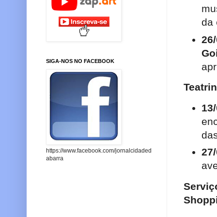
mus
da 
26
Go
SIGA-NOS NO FACEBOOK
apr
Teatri
13/
en
das
27
https://www.facebook.com/jornalcidaded
abarra
ave
Serviç
Shopp