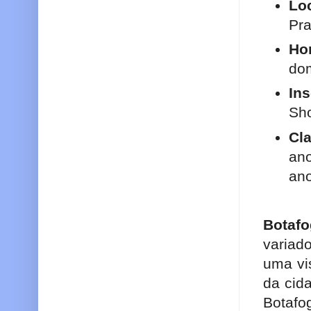
Loc
Pr
Ho
do
Ins
Sh
Cla
ano
an
Botafo
variad
uma vi
da cid
Botafo