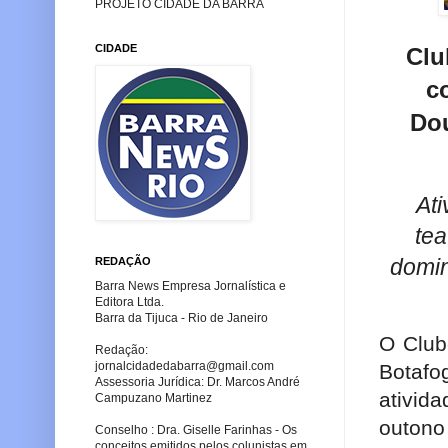
PROJETO CIDADE DA BARRA
CIDADE
Clu
c
Do
Ati
tea
REDAÇÃO
domin
Barra News Empresa Jornalística e
Editora Ltda.
Barra da Tijuca - Rio de Janeiro
O Club
Redação:
jornalcidadedabarra
@gmail.com
Botafo
Assessoria Jurídica: Dr. Marcos André
ativid
Campuzano Martinez
outono
Conselho : Dra. Giselle Farinhas - Os
conceitos emitidos pelos colunistas em