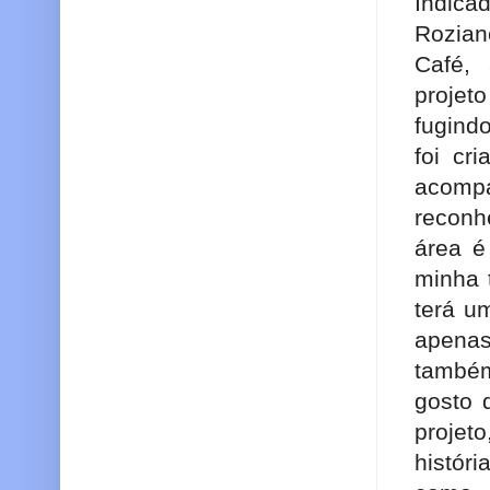
Indicad
Rozian
Café,
projet
fugindo
foi cr
acomp
reconh
área é
minha t
terá u
apenas
também
gosto 
projet
histór