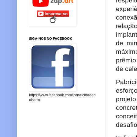
respe
experi
conexã
relaçã
implan
SIGA-NOS NO FACEBOOK
de min
máximo
prêmio
de cel
Pabrí
esforç
https://www.facebook.com/jornalcidaded
proje
abarra
concr
conce
desafi