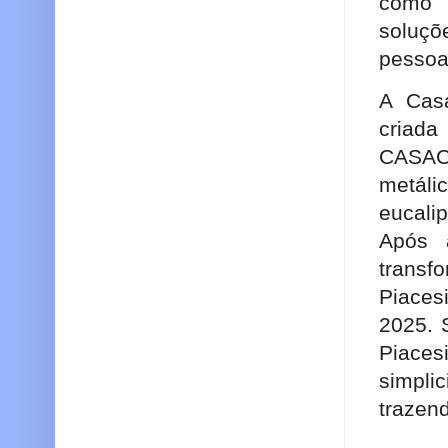
como 
soluçõ
pessoas
A Casa
criad
CASAC
metáli
eucali
Após 
transf
Piaces
2025. 
Piacesi
simpli
trazen