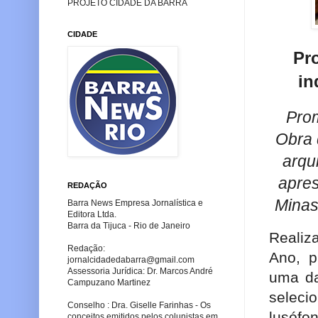
PROJETO CIDADE DA BARRA
CIDADE
Pr
in
Prom
Obra 
arqu
apre
REDAÇÃO
Minas
Barra News Empresa Jornalística e
Editora Ltda.
Barra da Tijuca - Rio de Janeiro
Realiz
Redação:
Ano, p
jornalcidadedabarra
@gmail.com
Assessoria Jurídica: Dr. Marcos André
uma da
Campuzano Martinez
selec
Conselho : Dra. Giselle Farinhas - Os
lusófo
conceitos emitidos pelos colunistas em