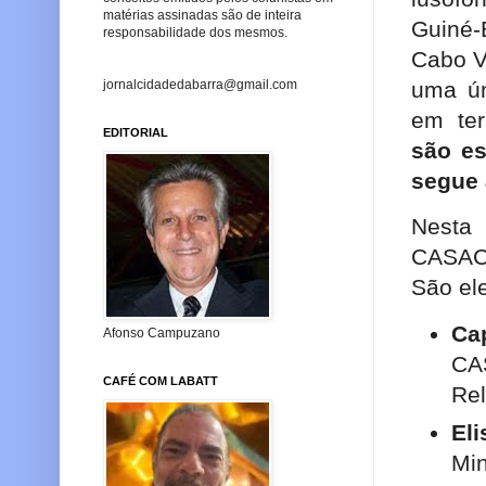
matérias assinadas são de inteira
Guiné-
responsabilidade dos mesmos.
Cabo V
uma ún
jornalcidadedabarra@gmail.com
em ter
EDITORIAL
são es
segue 
Nesta 
CASACO
São el
Ca
Afonso Campuzano
CAS
CAFÉ COM LABATT
Rel
El
Min