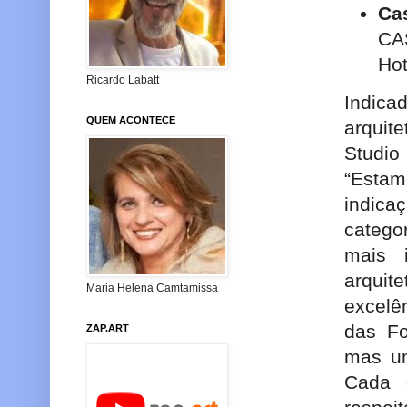
Ca
CAS
Hot
Ricardo Labatt
Indica
QUEM ACONTECE
arquit
Studi
“Esta
indica
categor
mais 
arquite
Maria Helena Camtamissa
excelê
das Fo
ZAP.ART
mas um
Cada 