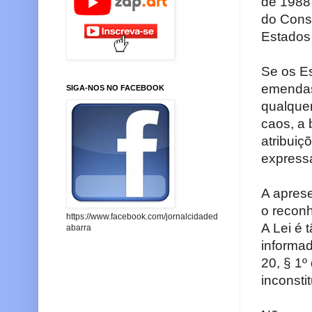
de 1988 
do Cons
Estados 
Se os Es
emendas
SIGA-NOS NO FACEBOOK
qualquer
caos, a 
atribuiç
express
A apres
o reconh
https://www.facebook.com/jornalcidaded
A Lei é 
abarra
informad
20, § 1º
inconsti