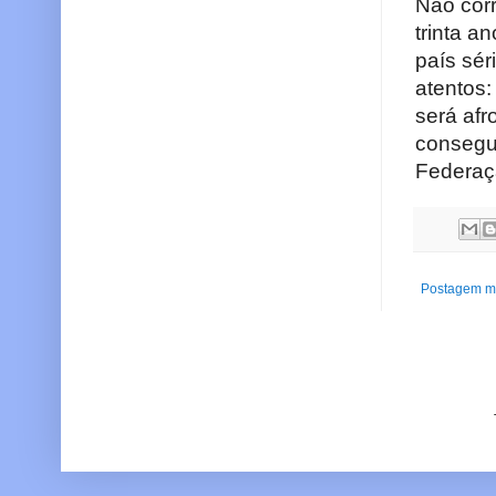
Não corr
trinta a
país sér
atentos:
será afr
consegu
Federaçã
Postagem ma