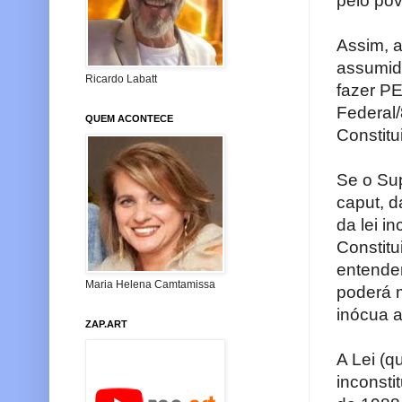
pelo pov
Assim, 
assumido
Ricardo Labatt
fazer PE
Federal/
QUEM ACONTECE
Constitu
Se o Sup
caput, d
da lei i
Constit
entende
Maria Helena Camtamissa
poderá m
inócua a
ZAP.ART
A Lei (q
inconsti