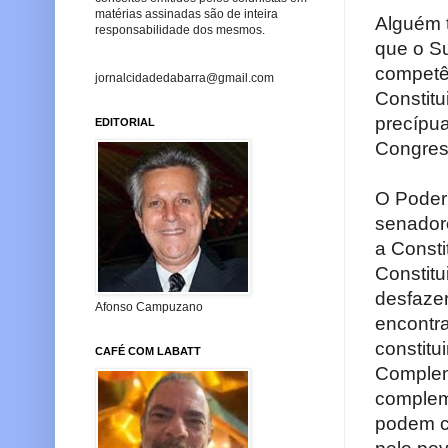
matérias assinadas são de inteira
Alguém t
responsabilidade dos mesmos.
que o Su
competên
jornalcidadedabarra@gmail.com
Constitu
precípua
EDITORIAL
Congres
O Poder 
senadore
a Consti
Constitu
desfazer
Afonso Campuzano
encontra
constitu
CAFÉ COM LABATT
Complem
complem
podem co