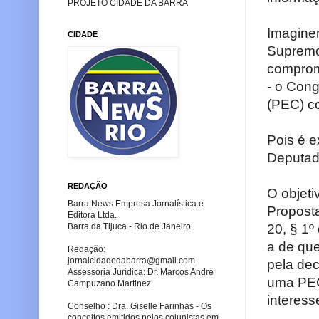
PROJETO CIDADE DA BARRA
Imaginem
CIDADE
Supremo 
comprome
- o Con
(PEC) c
Pois é 
Deputad
REDAÇÃO
O objeti
Barra News Empresa Jornalística e
Proposta
Editora Ltda.
20, § 1º
Barra da Tijuca - Rio de Janeiro
a de que
Redação:
jornalcidadedabarra
@gmail.com
pela dec
Assessoria Jurídica: Dr. Marcos André
uma PEC,
Campuzano Martinez
interesse
Conselho : Dra. Giselle Farinhas - Os
conceitos emitidos pelos colunistas em