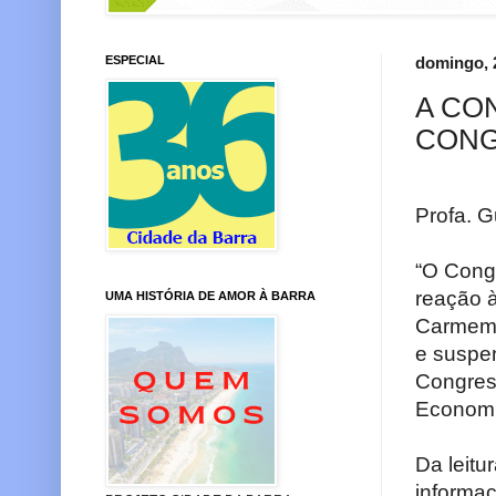
ESPECIAL
domingo, 
A CO
CONG
Profa. G
“O Cong
reação à
UMA HISTÓRIA DE AMOR À BARRA
Carmem 
e suspen
Congress
Economia
Da leitu
informa