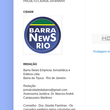
PROJETO CIDADE DA BARRA
CIDADE
Postagem ma
REDAÇÃO
Barra News Empresa Jornalística e
Editora Ltda.
Barra da Tijuca - Rio de Janeiro
Redação:
jornalcidadedabarra
@gmail.com
Assessoria Jurídica: Dr. Marcos André
Campuzano Martinez
Conselho : Dra. Giselle Farinhas - Os
conceitos emitidos pelos colunistas em