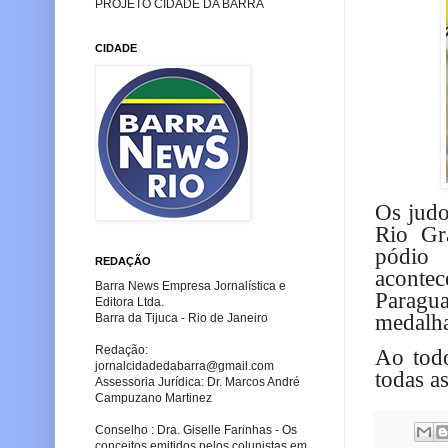
PROJETO CIDADE DA BARRA
CIDADE
Os judo
Rio Gr
pódio
REDAÇÃO
aconte
Barra News Empresa Jornalística e
Paragua
Editora Ltda.
medalha
Barra da Tijuca - Rio de Janeiro
Redação:
Ao todo
jornalcidadedabarra
@gmail.com
todas a
Assessoria Jurídica: Dr. Marcos André
Campuzano Martinez
Conselho : Dra. Giselle Farinhas - Os
conceitos emitidos pelos colunistas em