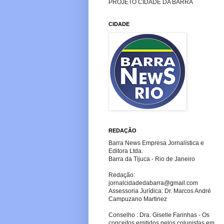
PROJETO CIDADE DA BARRA
CIDADE
REDAÇÃO
Barra News Empresa Jornalística e
Editora Ltda.
Barra da Tijuca - Rio de Janeiro
Redação:
jornalcidadedabarra
@gmail.com
Assessoria Jurídica: Dr. Marcos André
Campuzano Martinez
Conselho : Dra. Giselle Farinhas - Os
conceitos emitidos pelos colunistas em