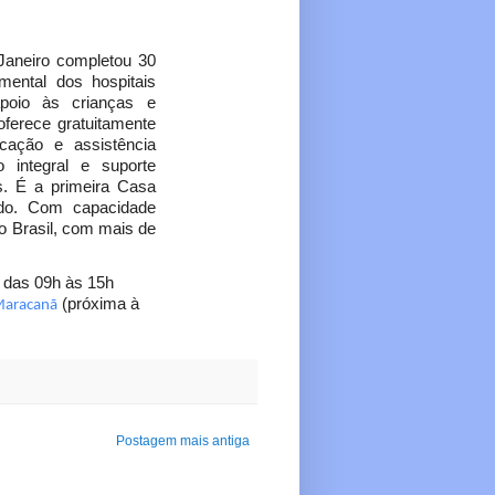
Janeiro completou 30
mental dos hospitais
poio às crianças e
oferece gratuitamente
ucação e assistência
 integral e suporte
s. É a primeira Casa
do. Com capacidade
o Brasil, com mais de
 das 09h às 15h
(próxima à
 Maracanã
Postagem mais antiga