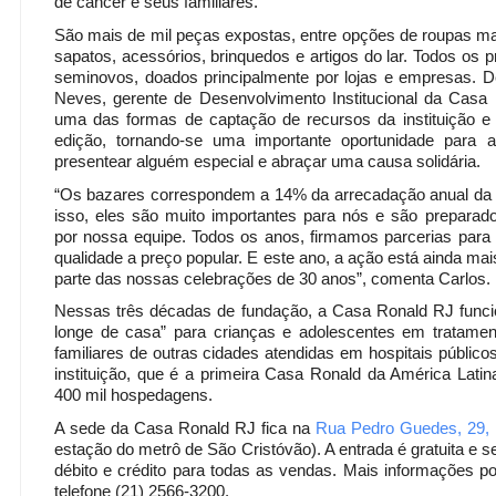
de câncer e seus familiares.
São mais de mil peças expostas, entre opções de roupas ma
sapatos, acessórios, brinquedos e artigos do lar. Todos os 
seminovos, doados principalmente por lojas e empresas. 
Neves, gerente de Desenvolvimento Institucional da Casa
uma das formas de captação de recursos da instituição 
edição, tornando-se uma importante oportunidade para 
presentear alguém especial e abraçar uma causa solidária.
“Os bazares correspondem a 14% da arrecadação anual da
isso, eles são muito importantes para nós e são preparad
por nossa equipe. Todos os anos, firmamos parcerias para 
qualidade a preço popular. E este ano, a ação está ainda mai
parte das nossas celebrações de 30 anos”, comenta Carlos.
Nessas três décadas de fundação, a Casa Ronald RJ fun
longe de casa” para crianças e adolescentes em tratame
familiares de outras cidades atendidas em hospitais público
instituição, que é a primeira Casa Ronald da América Latina
400 mil hospedagens.
A sede da Casa Ronald RJ fica na
Rua Pedro Guedes, 29,
estação do metrô de São Cristóvão). A entrada é gratuita e s
débito e crédito para todas as vendas. Mais informações p
telefone (21) 2566-3200.