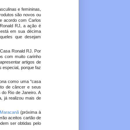
sculinas e femininas,
produtos são novos ou
De acordo com Carlos
 Ronald RJ, a ação é
e está em sua décima
aqueles que desejam
 Casa Ronald RJ. Por
os com muito carinho
apresentar artigos de
s especial, porque faz
ciona como uma “casa
nto de câncer e seus
s do Rio de Janeiro. A
, já realizou mais de
 Maracanã
(próxima à
erão aceitos cartão de
odem ser obtidas pelo