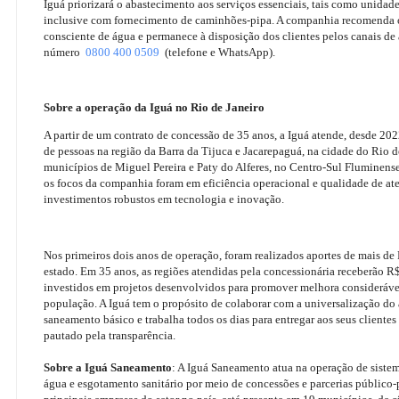
Iguá priorizará o abastecimento aos serviços essenciais, tais como unidade
inclusive com fornecimento de caminhões-pipa. A companhia recomenda o
consciente de água e permanece à disposição dos clientes pelos canais d
número
0800 400 0509
(telefone e WhatsApp).
Sobre a operação da Iguá no Rio de Janeiro
A partir de um contrato de concessão de 35 anos, a Iguá atende, desde 202
de pessoas na região da Barra da Tijuca e Jacarepaguá, na cidade do Rio d
municípios de Miguel Pereira e Paty do Alferes, no Centro-Sul Fluminense
os focos da companhia foram em eficiência operacional e qualidade de a
investimentos robustos em tecnologia e inovação.
Nos primeiros dois anos de operação, foram realizados aportes de mais d
estado. Em 35 anos, as regiões atendidas pela concessionária receberão R$
investidos em projetos desenvolvidos para promover melhora consideráve
população. A Iguá tem o propósito de colaborar com a universalização do 
saneamento básico e trabalha todos os dias para entregar aos seus clientes
pautado pela transparência.
Sobre a Iguá Saneamento
: A Iguá Saneamento atua na operação de siste
água e esgotamento sanitário por meio de concessões e parcerias público