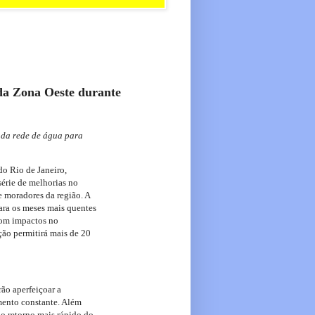
 da Zona Oeste durante
 da rede de água para
do Rio de Janeiro,
érie de melhorias no
e moradores da região. A
para os meses mais quentes
com impactos no
ção permitirá mais de 20
ão aperfeiçoar a
mento constante. Além
o retorno mais rápido do