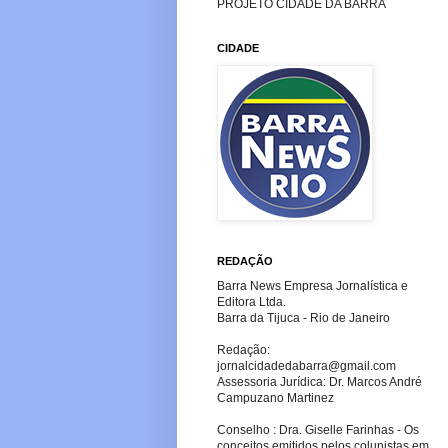
PROJETO CIDADE DA BARRA
CIDADE
REDAÇÃO
Barra News Empresa Jornalística e
Editora Ltda.
Barra da Tijuca - Rio de Janeiro
Redação:
jornalcidadedabarra
@gmail.com
Assessoria Jurídica: Dr. Marcos André
Campuzano Martinez
Conselho : Dra. Giselle Farinhas - Os
conceitos emitidos pelos colunistas em