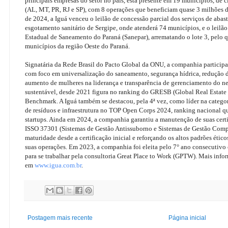
principais empresas do setor no país, está presente em 19 municípios, de c
(AL, MT, PR, RJ e SP), com 8 operações que beneficiam quase 3 milhões 
de 2024, a Iguá venceu o leilão de concessão parcial dos serviços de aba
esgotamento sanitário de Sergipe, onde atenderá 74 municípios, e o leil
Estadual de Saneamento do Paraná (Sanepar), arrematando o lote 3, pelo q
municípios da região Oeste do Paraná.
Signatária da Rede Brasil do Pacto Global da ONU, a companhia partici
com foco em universalização do saneamento, segurança hídrica, redução 
aumento de mulheres na liderança e transparência de gerenciamento do ne
sustentável, desde 2021 figura no ranking do GRESB (Global Real Estate 
Benchmark. A Iguá também se destacou, pela 4ª vez, como líder na catego
de resíduos e infraestrutura no TOP Open Corps 2024, ranking nacional q
startups. Ainda em 2024, a companhia garantiu a manutenção de suas cert
ISSO 37301 (Sistemas de Gestão Antissuborno e Sistemas de Gestão Com
maturidade desde a certificação inicial e reforçando os altos padrões ético
suas operações. Em 2023, a companhia foi eleita pelo 7° ano consecutiv
para se trabalhar pela consultoria Great Place to Work (GPTW). Mais info
em
www.igua.com.br
.
Postagem mais recente
Página inicial