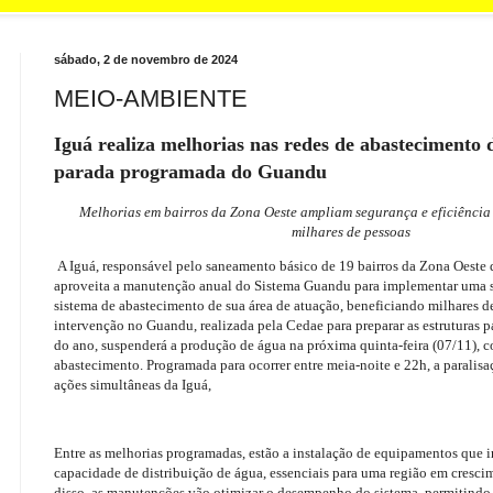
sábado, 2 de novembro de 2024
MEIO-AMBIENTE
Iguá realiza melhorias nas redes de abastecimento
parada programada do Guandu
Melhorias em bairros da Zona Oeste ampliam segurança e eficiência
milhares de pessoas
A Iguá, responsável pelo saneamento básico de 19 bairros da Zona Oeste 
aproveita a manutenção anual do Sistema Guandu para implementar uma s
sistema de abastecimento de sua área de atuação, beneficiando milhares d
intervenção no Guandu, realizada pela Cedae para preparar as estruturas 
do ano, suspenderá a produção de água na próxima quinta-feira (07/11), 
abastecimento. Programada para ocorrer entre meia-noite e 22h, a paralisa
ações simultâneas da Iguá,
Entre as melhorias programadas, estão a instalação de equipamentos que ir
capacidade de distribuição de água, essenciais para uma região em cresci
disso, as manutenções vão otimizar o desempenho do sistema, permitindo 