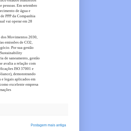
inco estados brasileiros
de pessoas. Em setembro
stecimento de água e
ão de PPP da Companhia
ual vai operar em 28
pa dos Movimentos 2030,
das emissões de CO2,
gócio. Por sua gestão
Sustainability
ria de saneamento, gestão
ue avalia a relação com
ificações ISO 37001 e
pliance), demonstrando
s e legais aplicados em
o como excelente empresa
rmações
Postagem mais antiga