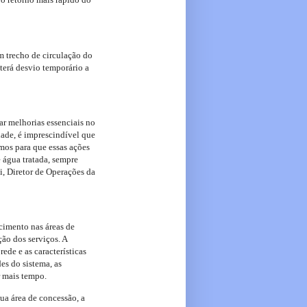
Um trecho de circulação do
terá desvio temporário a
r melhorias essenciais no
ade, é imprescindível que
mos para que essas ações
 água tratada, sempre
i, Diretor de Operações da
cimento nas áreas de
ão dos serviços. A
ede e as características
es do sistema, as
ar mais tempo.
a área de concessão, a