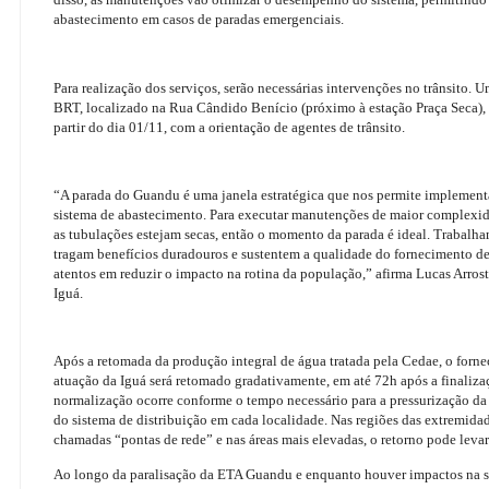
abastecimento em casos de paradas emergenciais.
Para realização dos serviços, serão necessárias intervenções no trânsito. 
BRT, localizado na Rua Cândido Benício (próximo à estação Praça Seca), 
partir do dia 01/11, com a orientação de agentes de trânsito.
“A parada do Guandu é uma janela estratégica que nos permite implementa
sistema de abastecimento. Para executar manutenções de maior complexid
as tubulações estejam secas, então o momento da parada é ideal. Trabalha
tragam benefícios duradouros e sustentem a qualidade do fornecimento de
atentos em reduzir o impacto na rotina da população,” afirma Lucas Arrost
Iguá.
Após a retomada da produção integral de água tratada pela Cedae, o forne
atuação da Iguá será retomado gradativamente, em até 72h após a finalizaç
normalização ocorre conforme o tempo necessário para a pressurização da r
do sistema de distribuição em cada localidade. Nas regiões das extremidad
chamadas “pontas de rede” e nas áreas mais elevadas, o retorno pode lev
Ao longo da paralisação da ETA Guandu e enquanto houver impactos na su