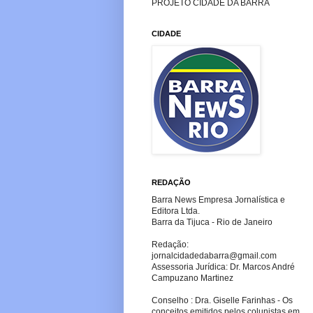
PROJETO CIDADE DA BARRA
CIDADE
REDAÇÃO
Barra News Empresa Jornalística e
Editora Ltda.
Barra da Tijuca - Rio de Janeiro
Redação:
jornalcidadedabarra
@gmail.com
Assessoria Jurídica: Dr. Marcos André
Campuzano Martinez
Conselho : Dra. Giselle Farinhas - Os
conceitos emitidos pelos colunistas em