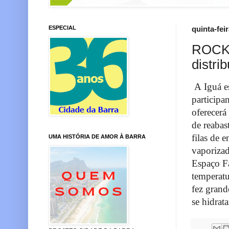
ESPECIAL
quinta-fei
ROCK 
distri
A Iguá e
participa
oferecerá
de reabas
filas de 
UMA HISTÓRIA DE AMOR À BARRA
vaporizad
Espaço Fa
temperatu
fez grand
se hidrat