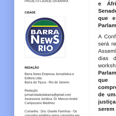
PROJETO CIDADE DA BARRA
e Áfri
Senado
CIDADE
que e
Parlam
A Conf
será r
Assemb
dias d
worksh
REDAÇÃO
Parlam
Barra News Empresa Jornalística e
Editora Ltda.
que 
Barra da Tijuca - Rio de Janeiro
compro
Redação:
de uma
jornalcidadedabarra
@gmail.com
Assessoria Jurídica: Dr. Marcos André
justi
Campuzano Martinez
serem 
Conselho : Dra. Giselle Farinhas - Os
conceitos emitidos pelos colunistas em