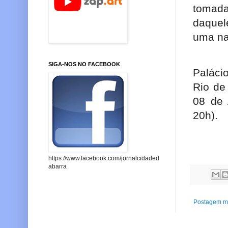
tomad
daquel
uma na
SIGA-NOS NO FACEBOOK
Paláci
Rio de 
08 de 
20h).
https://www.facebook.com/jornalcidaded
abarra
Postagem ma