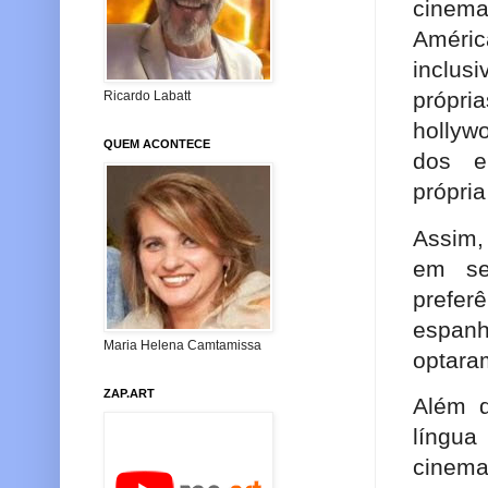
cinema
Améric
inclus
própr
Ricardo Labatt
hollyw
QUEM ACONTECE
dos e
própri
Assim,
em se
prefer
espanh
Maria Helena Camtamissa
optara
ZAP.ART
Além d
língu
cinema