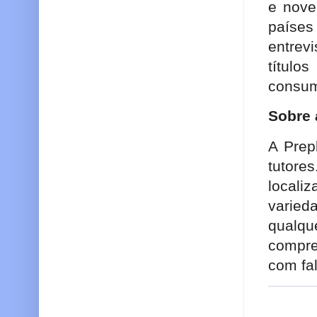
e nove
paíse
entrev
título
consum
Sobre 
A Prep
tutores
locali
varie
qualq
compre
com fa