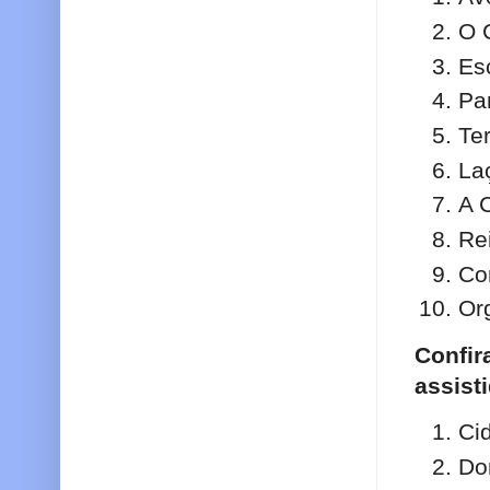
O 
Es
Pa
Te
La
A 
Re
Co
Or
Confi
assist
Ci
Do