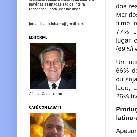
matérias assinadas são de inteira
dos re
responsabilidade dos mesmos.
Marido
filme 
jornalcidadedabarra@gmail.com
77%, 
EDITORIAL
lugar
(69%) 
Um out
66% do
ou sej
lado, 
Afonso Campuzano
26% ti
CAFÉ COM LABATT
Produ
latino
Apesa