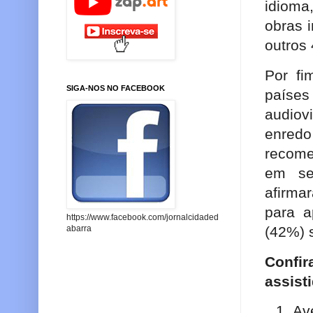
idioma
obras 
outros
Por fi
SIGA-NOS NO FACEBOOK
países
audiovi
enred
recome
em se
afirma
para a
https://www.facebook.com/jornalcidaded
(42%) 
abarra
Confi
assist
Av