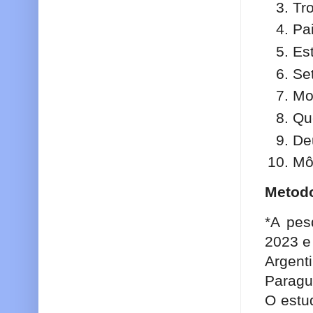
Tr
Pa
Es
Se
Mo
Qu
De
Mô
Metodo
*A pes
2023 e 
Argent
Paragu
O estud