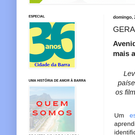
ESPECIAL
domingo, 
GERA
Avenid
mais a
Lev
UMA HISTÓRIA DE AMOR À BARRA
paíse
os fil
Um
e
aprend
identi