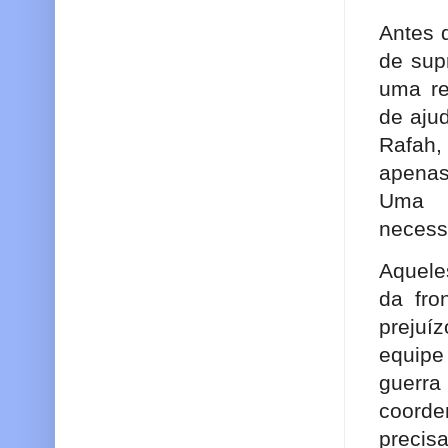
Antes 
de sup
uma re
de aju
Rafah,
apenas
Uma r
necess
Aquele
da fro
prejuí
equipe
guerra
coorde
precisa