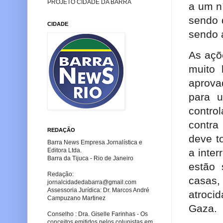
PROJETO CIDADE DA BARRA
a um ní
sendo 
CIDADE
sendo 
As açõ
muito 
aprova
para u
contro
contra
REDAÇÃO
deve t
Barra News Empresa Jornalística e
Editora Ltda.
a inte
Barra da Tijuca - Rio de Janeiro
estão 
Redação:
casas,
jornalcidadedabarra
@gmail.com
Assessoria Jurídica: Dr. Marcos André
atroci
Campuzano Martinez
Gaza.
Conselho : Dra. Giselle Farinhas - Os
conceitos emitidos pelos colunistas em