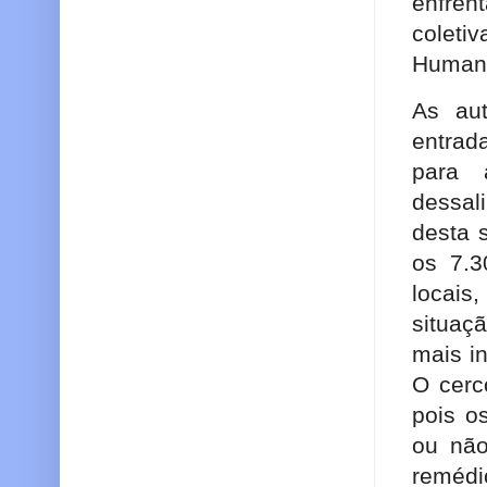
enfre
coleti
Humani
As aut
entrad
para 
dessal
desta 
os 7.3
locai
situaç
mais i
O cerc
pois o
ou não
remédi