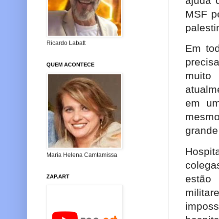
ajuda 
MSF pe
palest
Ricardo Labatt
Em tod
precis
QUEM ACONTECE
muito
atualm
em um 
mesmo 
grande
Hospit
Maria Helena Camtamissa
colega
estão
ZAP.ART
milita
impos