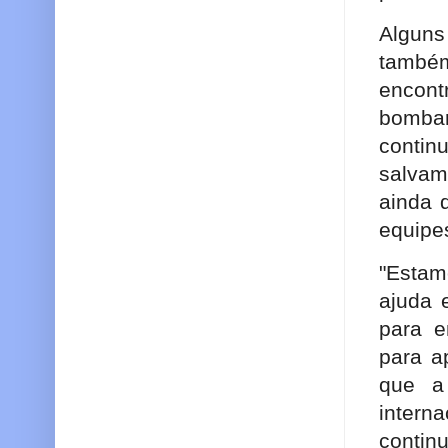
Algun
també
encon
bomba
contin
salvam
ainda 
equipe
"Estam
ajuda 
para e
para a
que a 
intern
contin