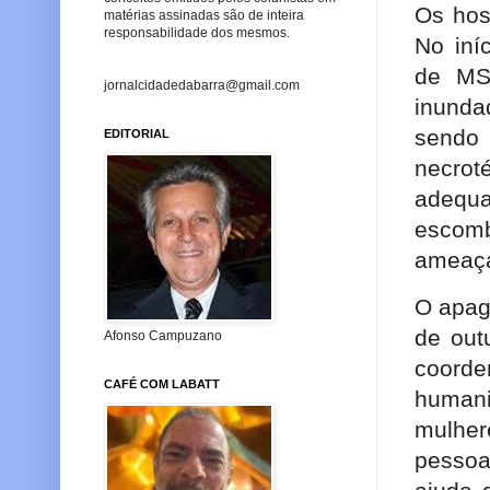
Os hos
matérias assinadas são de inteira
responsabilidade dos mesmos.
No iní
de MS
jornalcidadedabarra@gmail.com
inunda
sendo
EDITORIAL
necrot
adequ
escomb
ameaça
O apag
de out
Afonso Campuzano
coord
CAFÉ COM LABATT
human
mulher
pessoa