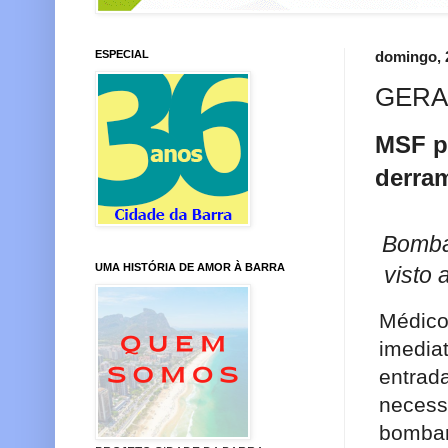
ESPECIAL
domingo, 
GERA
MSF p
derra
Bombar
UMA HISTÓRIA DE AMOR À BARRA
visto
Médico
imedia
entrad
necess
bombar