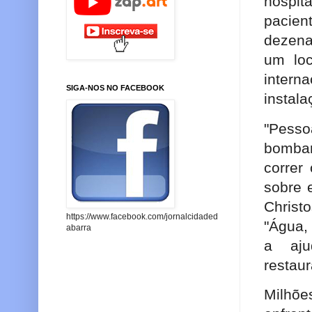
hospit
pacien
dezena
um loc
intern
SIGA-NOS NO FACEBOOK
instal
"Pess
bombar
correr
sobre 
Christ
https://www.facebook.com/jornalcidaded
"Água,
abarra
a aju
restau
Milhõ