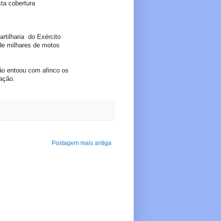
 cobertura
rtilharia do Exército
 de milhares de motos
ão entoou com afinco os
nação.
Postagem mais antiga