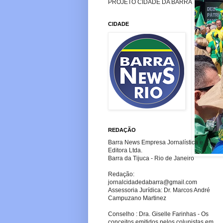
PROJETO CIDADE DA BARRA
CIDADE
REDAÇÃO
Barra News Empresa Jornalística e
Editora Ltda.
Barra da Tijuca - Rio de Janeiro
Redação:
jornalcidadedabarra
@gmail.com
Assessoria Jurídica: Dr. Marcos André
Campuzano Martinez
Conselho : Dra. Giselle Farinhas - Os
conceitos emitidos pelos colunistas em