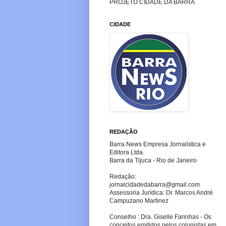
PROJETO CIDADE DA BARRA
CIDADE
REDAÇÃO
Barra News Empresa Jornalística e
Editora Ltda.
Barra da Tijuca - Rio de Janeiro
Redação:
jornalcidadedabarra
@gmail.com
Assessoria Jurídica: Dr. Marcos André
Campuzano Martinez
Conselho : Dra. Giselle Farinhas - Os
conceitos emitidos pelos colunistas em