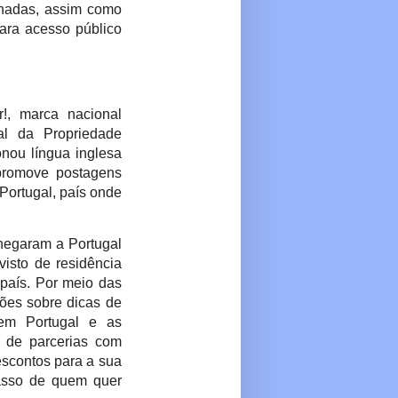
lhadas, assim como
para acesso público
!, marca nacional
nal da Propriedade
onou língua inglesa
promove postagens
 Portugal, país onde
hegaram a Portugal
isto de residência
país. Por meio das
ções sobre dicas de
 em Portugal e as
o de parcerias com
escontos para a sua
asso de quem quer