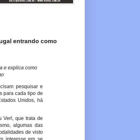
rtugal entrando como
da e explica como
mo
ecisam pesquisar e
 para cada tipo de
Estados Unidos, há
Ver!, que trata de
rismo, algumas das
odalidades de visto
êm interesse em se