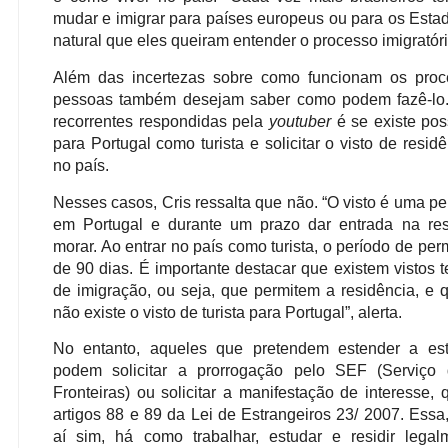
mudar e imigrar para países europeus ou para os Esta
natural que eles queiram entender o processo imigratóri
Além das incertezas sobre como funcionam os proce
pessoas também desejam saber como podem fazê-lo
recorrentes respondidas pela
youtuber
é se existe poss
para Portugal como turista e solicitar o visto de resi
no país.
Nesses casos, Cris ressalta que não. “O visto é uma pe
em Portugal e durante um prazo dar entrada na res
morar. Ao entrar no país como turista, o período de p
de 90 dias. É importante destacar que existem vistos t
de imigração, ou seja, que permitem a residência, e q
não existe o visto de turista para Portugal”, alerta.
No entanto, aqueles que pretendem estender a est
podem solicitar a prorrogação pelo SEF (Serviço 
Fronteiras) ou solicitar a manifestação de interesse
artigos 88 e 89 da Lei de Estrangeiros 23/ 2007. Ess
aí sim, há como trabalhar, estudar e residir legalm