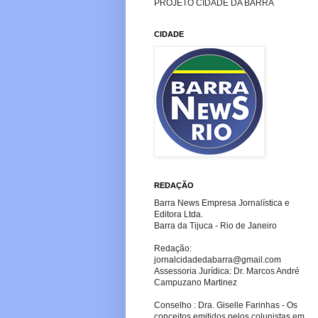
PROJETO CIDADE DA BARRA
CIDADE
REDAÇÃO
Barra News Empresa Jornalística e
Editora Ltda.
Barra da Tijuca - Rio de Janeiro
Redação:
jornalcidadedabarra
@gmail.com
Assessoria Jurídica: Dr. Marcos André
Campuzano Martinez
Conselho : Dra. Giselle Farinhas - Os
conceitos emitidos pelos colunistas em