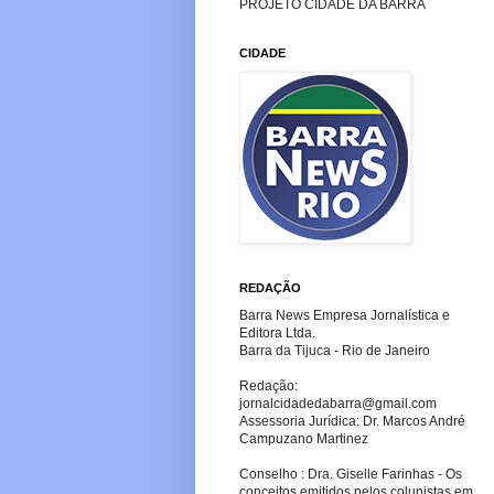
PROJETO CIDADE DA BARRA
CIDADE
REDAÇÃO
Barra News Empresa Jornalística e
Editora Ltda.
Barra da Tijuca - Rio de Janeiro
Redação:
jornalcidadedabarra
@gmail.com
Assessoria Jurídica: Dr. Marcos André
Campuzano Martinez
Conselho : Dra. Giselle Farinhas - Os
conceitos emitidos pelos colunistas em