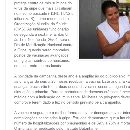
protege contra os três subtipos do
vírus da gripe que mais circularam
no inverno passado (H1N1; H3N2 e
influenza B), como recomenda a
Organização Mundial da Saúde
(OMS). As unidades funcionarão
de segunda a sexta-feira, das 8h
às 17h. No sábado, 26/04, será o
Dia de Mobilização Nacional contra
a Gripe, quando serão montados
postos de vacinação avançados
em igrejas, centros comunitários,
creches, entre outros locais.
A novidade da campanha deste ano é a ampliação do público-alvo i
as crianças de seis a 23 meses recebiam a vacina. Este ano a faixa 
crianças precisarão tomar duas doses da vacina, sendo a segunda 
dias após a primeira. Para os portadores de doenças crônicas é nec
médica com a indicação do imunizante. Mulheres no pós-parto dev
comprove terem dado à luz no período previsto pela campanha.
A vacina é segura e é a melhor forma de evitar doenças graves, int
complicações associadas à gripe. Estudos demonstram que a imuni
número de hospitalizações por pneumonias e de 39% a 75% a mortal
O imunizante, produzido pelo Instituto Butantan e