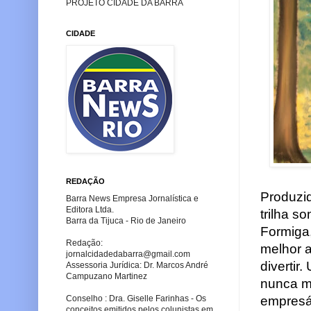
PROJETO CIDADE DA BARRA
CIDADE
REDAÇÃO
Produzid
Barra News Empresa Jornalística e
Editora Ltda.
trilha s
Barra da Tijuca - Rio de Janeiro
Formiga,
Redação:
melhor 
jornalcidadedabarra
@gmail.com
divertir
Assessoria Jurídica: Dr. Marcos André
Campuzano Martinez
nunca m
empresár
Conselho : Dra. Giselle Farinhas - Os
conceitos emitidos pelos colunistas em