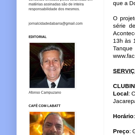
que a D
matérias assinadas são de inteira
responsabilidade dos mesmos.
O proje
jornalcidadedabarra@gmail.com
série d
Acontec
EDITORIAL
13h às 
Tanque
www.fac
SERVI
CLUBINH
Local
: 
Afonso Campuzano
Jacarepa
CAFÉ COM LABATT
Horário
Preço
: 