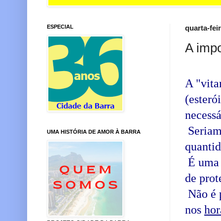
ESPECIAL
quarta-fei
A imp
A "vit
(esteró
necessá
Seriam 
UMA HISTÓRIA DE AMOR À BARRA
quantid
É uma b
de prote
Não é p
nos
hor