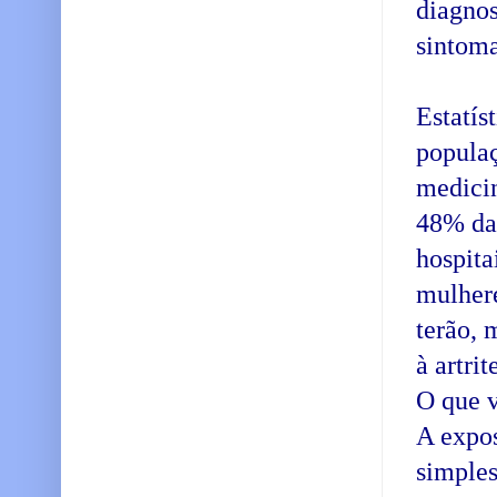
diagnos
sintoma
Estatís
popula
medicin
48% das
hospita
mulhere
terão, 
à artri
O que v
A expos
simples