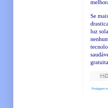
melhora
Se mais
drastic
luz sol
nenhum
tecnolo
saudáve
gratuit
Postagem ma