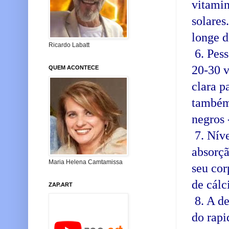
vitamin
solares
longe d
Ricardo Labatt
6. Pess
20-30 v
QUEM ACONTECE
clara p
também,
negros 
7. Níve
absorçã
Maria Helena Camtamissa
seu cor
de cálc
ZAP.ART
8. A de
do rapi