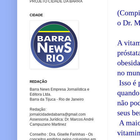
PROJETO CIDADE DA BARRA
(Compi
CIDADE
o Dr. M
A vitam
próstat
obesida
no mund
Isso é 
REDAÇÃO
Barra News Empresa Jornalística e
quando 
Editora Ltda.
Barra da Tijuca - Rio de Janeiro
não pod
Redação:
seus be
jornalcidadedabarra
@gmail.com
Assessoria Jurídica: Dr. Marcos André
A maior
Campuzano Martinez
vitami
Conselho : Dra. Giselle Farinhas - Os
conceitos emitidos pelos colunistas em