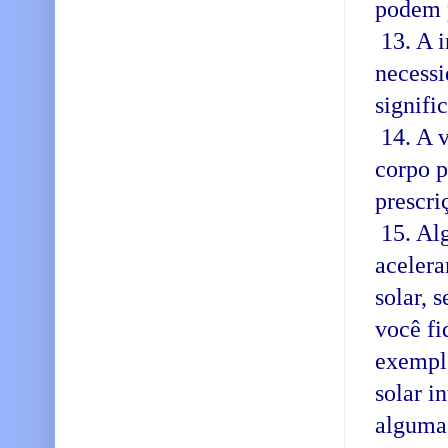
podem p
13. A i
necessi
signifi
14. A v
corpo p
prescri
15. Al
acelera
solar, 
você fi
exemplo
solar i
algumas