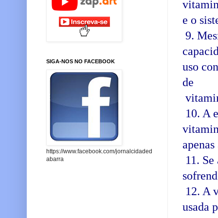
vitamin
e o sis
9. Mesm
capacid
SIGA-NOS NO FACEBOOK
uso con
de
vitami
10. A e
vitamin
apenas 
https://www.facebook.com/jornalcidaded
11. Se 
abarra
sofrend
12. A v
usada p