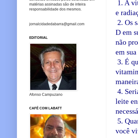
1. A vi
matérias assinadas são de inteira
responsabilidade dos mesmos.
e radia
2. Os s
jornalcidadedabarra@gmail.com
D em su
EDITORIAL
não pro
em sua 
3. É qu
vitamin
maneira
4. Seri
Afonso Campuzano
leite e
CAFÉ COM LABATT
necessá
5. Quan
você vi