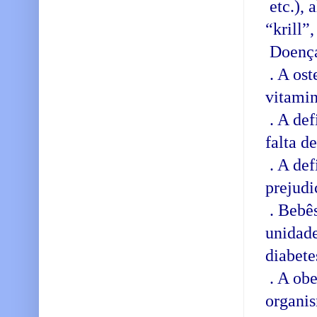
etc.), 
“krill”,
Doenças
. A ost
vitamin
. A def
falta d
. A def
prejudi
. Bebê
unidade
diabete
. A obe
organis