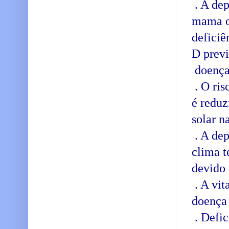
. A dep
mama ov
deficiê
D prev
doença
. O ris
é reduz
solar n
. A dep
clima t
devido 
. A vit
doença 
. Defic