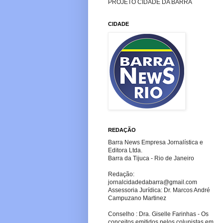
PROJETO CIDADE DA BARRA
CIDADE
REDAÇÃO
Barra News Empresa Jornalística e
Editora Ltda.
Barra da Tijuca - Rio de Janeiro
Redação:
jornalcidadedabarra
@gmail.com
Assessoria Jurídica: Dr. Marcos André
Campuzano Martinez
Conselho : Dra. Giselle Farinhas - Os
conceitos emitidos pelos colunistas em