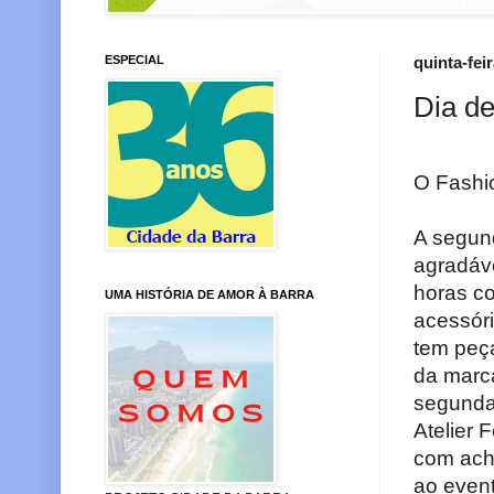
ESPECIAL
quinta-fei
Dia de
O Fashi
A segun
agradáve
horas co
UMA HISTÓRIA DE AMOR À BARRA
acessóri
tem peç
da marca
segunda 
Atelier 
com ach
ao event