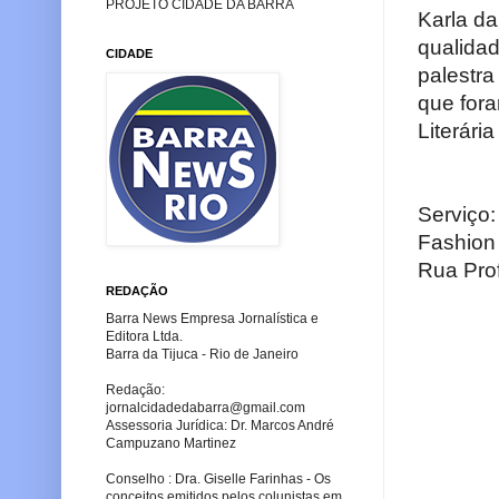
PROJETO CIDADE DA BARRA
Karla d
qualida
CIDADE
palestra
que fora
Literária
Serviço:
Fashion
Rua Pro
REDAÇÃO
Barra News Empresa Jornalística e
Editora Ltda.
Barra da Tijuca - Rio de Janeiro
Redação:
jornalcidadedabarra
@gmail.com
Assessoria Jurídica: Dr. Marcos André
Campuzano Martinez
Conselho : Dra. Giselle Farinhas - Os
conceitos emitidos pelos colunistas em