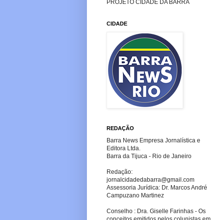
PROJETO CIDADE DA BARRA
CIDADE
REDAÇÃO
Barra News Empresa Jornalística e
Editora Ltda.
Barra da Tijuca - Rio de Janeiro
Redação:
jornalcidadedabarra
@gmail.com
Assessoria Jurídica: Dr. Marcos André
Campuzano Martinez
Conselho : Dra. Giselle Farinhas - Os
conceitos emitidos pelos colunistas em