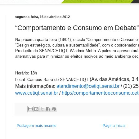
segunda-feira, 16 de abril de 2012
“Comportamento e Consumo em Debate”
Na próxima quarta-feira (18/04), o ciclo “Comportamento e Consumo
“Design estratégico, cultura e sustentabilidade”, com o coordenador
Produção do SENAI/CETIQT, Wladmir Motta. A palestra apresentará 
alternativas para minimizar os efeitos nocivos ao meio ambiente de
Horário: 18h
(Av. das Américas, 3.4
Local: Campus Barra do SENAI/CETIQT
Mais informações:
atendimento@cetiqt.senai.br
/ (21) 2
www.cetiqt.senai.br
/
http://comportamentoeconsumo.cetiq
Postagem mais recente
Página inicial