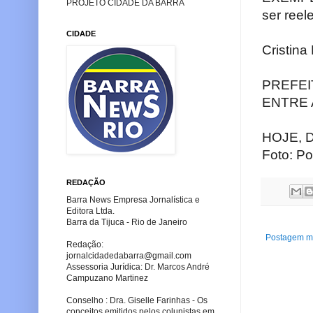
PROJETO CIDADE DA BARRA
ser reel
CIDADE
Cristin
PREFEI
ENTRE 
HOJE, D
Foto: Po
REDAÇÃO
Barra News Empresa Jornalística e
Editora Ltda.
Barra da Tijuca - Rio de Janeiro
Postagem ma
Redação:
jornalcidadedabarra
@gmail.com
Assessoria Jurídica: Dr. Marcos André
Campuzano Martinez
Conselho : Dra. Giselle Farinhas - Os
conceitos emitidos pelos colunistas em