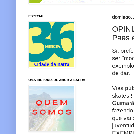
ESPECIAL
domingo, 
OPINI
Paes e
Sr. pref
ser "mo
exemplo
de dar.
UMA HISTÓRIA DE AMOR À BARRA
Vias púb
skates!!
Guimarã
fazendo
que vai 
juventu
EXEMPLO