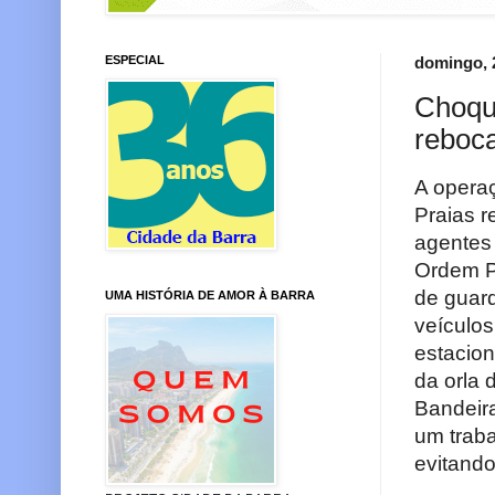
ESPECIAL
domingo, 
Choqu
reboca
A opera
Praias r
agentes 
Ordem P
de guard
UMA HISTÓRIA DE AMOR À BARRA
veículos
estacion
da orla
Bandeira
um traba
evitando