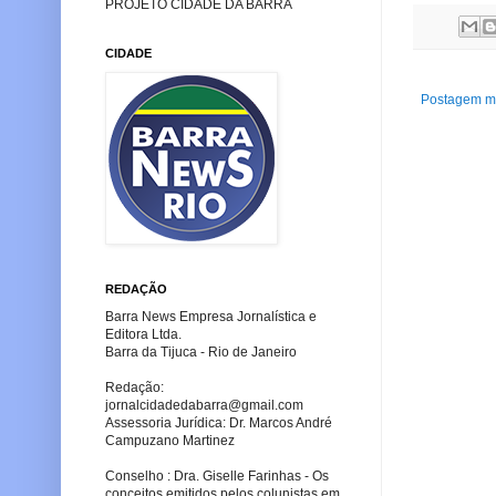
PROJETO CIDADE DA BARRA
CIDADE
Postagem ma
REDAÇÃO
Barra News Empresa Jornalística e
Editora Ltda.
Barra da Tijuca - Rio de Janeiro
Redação:
jornalcidadedabarra
@gmail.com
Assessoria Jurídica: Dr. Marcos André
Campuzano Martinez
Conselho : Dra. Giselle Farinhas - Os
conceitos emitidos pelos colunistas em