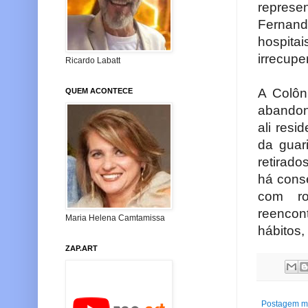
represe
Fernand
hospit
irrecupe
Ricardo Labatt
A Colôn
QUEM ACONTECE
abandon
ali resi
da guar
retirad
há cons
com ro
reencon
Maria Helena Camtamissa
hábitos,
ZAP.ART
Postagem ma