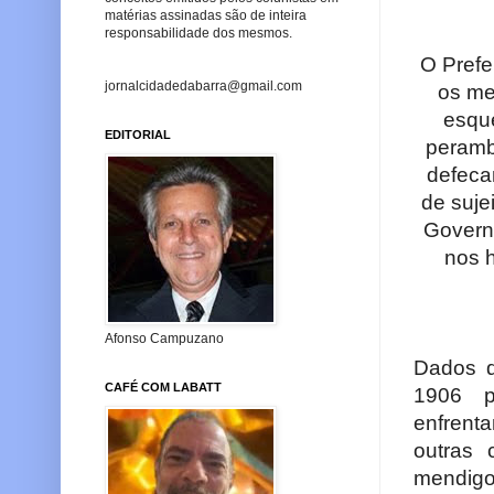
matérias assinadas são de inteira
responsabilidade dos mesmos.
O Prefe
jornalcidadedabarra@gmail.com
os me
esqu
EDITORIAL
peramb
defeca
de suje
Govern
nos 
Afonso Campuzano
Dados d
CAFÉ COM LABATT
1906 p
enfrent
outras 
mendig