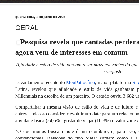
quarta-feira, 1 de julho de 2026
GERAL
Pesquisa revela que cantadas perder
agora vem de interesses em comum
Afinidade e estilo de vida passam a ser mais relevantes do qu
conquista
Levantamento recente do
MeuPatrocínio
, maior plataforma
Su
Latina, revelou que afinidade e estilo de vida ganharam 
Millennials na escolha de um parceiro. O estudo ouviu 3.682 us
Compartilhar a mesma visão de estilo de vida e de futuro é 
entrevistados ao considerar evoluir um date para um relacion
atividade física (24,6%), gostar de viajar (10,3%) e valorizar 
"O que muitos buscam hoje é um equilíbrio, e, para isso,
convencionais. Relações do tipo Sugar surgem como a alte