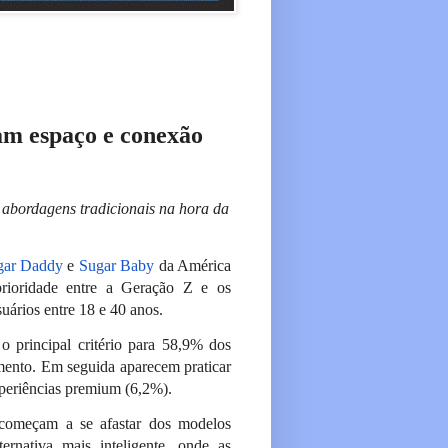
am espaço e conexão
e abordagens tradicionais na hora da
gar Daddy
e
Sugar Baby
da América
prioridade entre a Geração Z e os
uários entre 18 e 40 anos.
o principal critério para 58,9% dos
amento. Em seguida aparecem praticar
experiências premium (6,2%).
 começam a se afastar dos modelos
rnativa mais inteligente, onde as