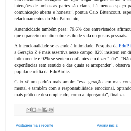
intenções de ambas as partes são claras, há menos espaço 
comunicação aberta e honesta”, pontua Caio Bittencourt, espe
relacionamentos do MeuPatrocínio,
Autenticidade também pesa: 79,6% dos entrevistados afirmou
que o parceiro mentiu sobre estilo de vida ou gostos pessoais.
A intencionalidade se estende à intimidade. Pesquisa da
EduBi
a Geração Z é mais assertiva nesse campo, 82% insistem em dis
intimamente e 92% se sentem confiantes em dizer "não". "Não 
experiências sem sentido e das quais se arrepender", observa 
popular e mídia da EduBirdie.
Caio vê um padrão mais amplo: “essa geração tem mais cons
mental e também com a responsabilidade emocional, optand
mais prático e descomplicado, como a hipergamia”, finaliza.
Postagem mais recente
Página inicial