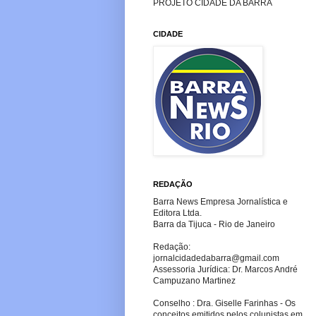
PROJETO CIDADE DA BARRA
CIDADE
REDAÇÃO
Barra News Empresa Jornalística e
Editora Ltda.
Barra da Tijuca - Rio de Janeiro
Redação:
jornalcidadedabarra
@gmail.com
Assessoria Jurídica: Dr. Marcos André
Campuzano Martinez
Conselho : Dra. Giselle Farinhas - Os
conceitos emitidos pelos colunistas em