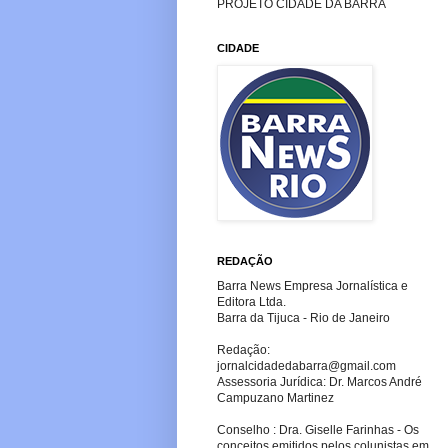
PROJETO CIDADE DA BARRA
CIDADE
REDAÇÃO
Barra News Empresa Jornalística e
Editora Ltda.
Barra da Tijuca - Rio de Janeiro
Redação:
jornalcidadedabarra
@gmail.com
Assessoria Jurídica: Dr. Marcos André
Campuzano Martinez
Conselho : Dra. Giselle Farinhas - Os
conceitos emitidos pelos colunistas em