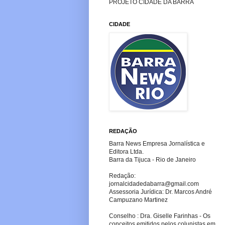
PROJETO CIDADE DA BARRA
CIDADE
REDAÇÃO
Barra News Empresa Jornalística e
Editora Ltda.
Barra da Tijuca - Rio de Janeiro
Redação:
jornalcidadedabarra
@gmail.com
Assessoria Jurídica: Dr. Marcos André
Campuzano Martinez
Conselho : Dra. Giselle Farinhas - Os
conceitos emitidos pelos colunistas em