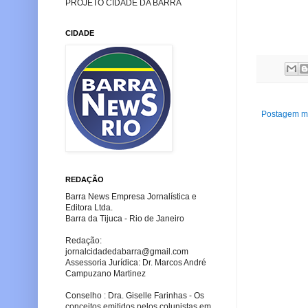
PROJETO CIDADE DA BARRA
CIDADE
Postagem ma
REDAÇÃO
Barra News Empresa Jornalística e
Editora Ltda.
Barra da Tijuca - Rio de Janeiro
Redação:
jornalcidadedabarra
@gmail.com
Assessoria Jurídica: Dr. Marcos André
Campuzano Martinez
Conselho : Dra. Giselle Farinhas - Os
conceitos emitidos pelos colunistas em