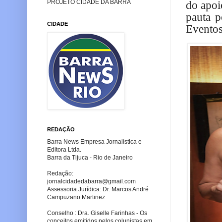
PROJETO CIDADE DA BARRA
do apoi
pauta p
CIDADE
Eventos
REDAÇÃO
Barra News Empresa Jornalística e
Editora Ltda.
Barra da Tijuca - Rio de Janeiro
Redação:
jornalcidadedabarra
@gmail.com
Assessoria Jurídica: Dr. Marcos André
Campuzano Martinez
Conselho : Dra. Giselle Farinhas - Os
conceitos emitidos pelos colunistas em