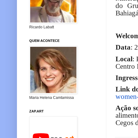
do Gru
Bahiagá
Ricardo Labatt
Welco
QUEM ACONTECE
Data
: 
Local
:
Centro 
Ingres
Link d
women-
Maria Helena Camtamissa
Ação so
ZAP.ART
aliment
Cegos d