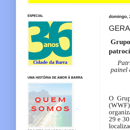
ESPECIAL
domingo, 
GERA
Grupo 
patroc
Patr
painel
UMA HISTÓRIA DE AMOR À BARRA
O Grup
(WWF),
organiz
29 e 30
localiz