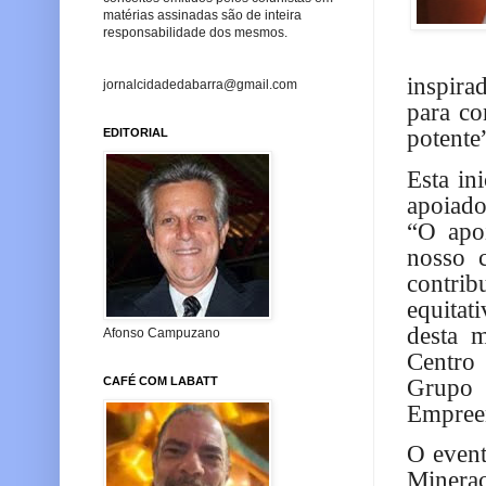
matérias assinadas são de inteira
responsabilidade dos mesmos.
inspira
jornalcidadedabarra@gmail.com
para co
potente”
EDITORIAL
Esta in
apoiado
“O apo
nosso 
contri
equitat
desta 
Afonso Campuzano
Centro 
Grupo
CAFÉ COM LABATT
Empreen
O event
Mineraç