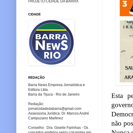
PROJETO CIDADE DA BARRA
CIDADE
REDAÇÃO
Barra News Empresa Jornalística e
Editora Ltda.
Esta p
Barra da Tijuca - Rio de Janeiro
govern
Redação:
jornalcidadedabarra
@gmail.com
Democra
Assessoria Jurídica: Dr. Marcos André
Campuzano Martinez
não pos
Conselho : Dra. Giselle Farinhas - Os
Nunca 
conceitos emitidos pelos colunistas em