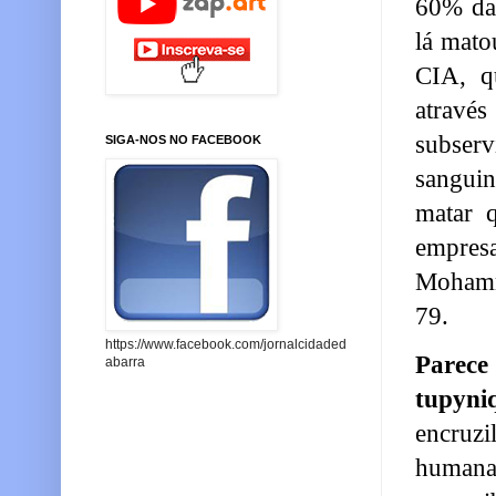
60% da 
lá mato
CIA, q
atravé
subserv
SIGA-NOS NO FACEBOOK
sanguin
matar 
empres
Mohamm
79.
https://www.facebook.com/jornalcidaded
Parec
abarra
tupyniq
encruz
humanas