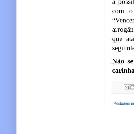
a possi
com o 
“Vencem
arrogân
que at
seguint
Não se
carinha
Postagem ma