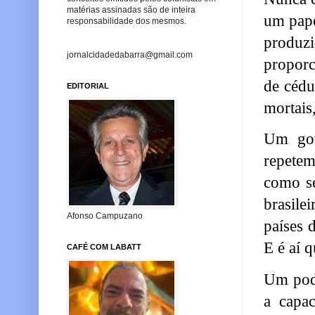
matérias assinadas são de inteira
um pape
responsabilidade dos mesmos.
produz
jornalcidadedabarra@gmail.com
proporc
de cédu
EDITORIAL
mortais
Um gov
repetem
como se
brasile
Afonso Campuzano
países 
E é aí 
CAFÉ COM LABATT
Um pode
a capac