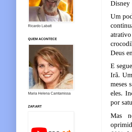
Disney 
Um pode
contin
Ricardo Labatt
atrativ
QUEM ACONTECE
crocodi
Deus en
E segue
Irã. Um
meses s
eles. I
Maria Helena Camtamissa
por sat
ZAP.ART
Mas no
oprimid