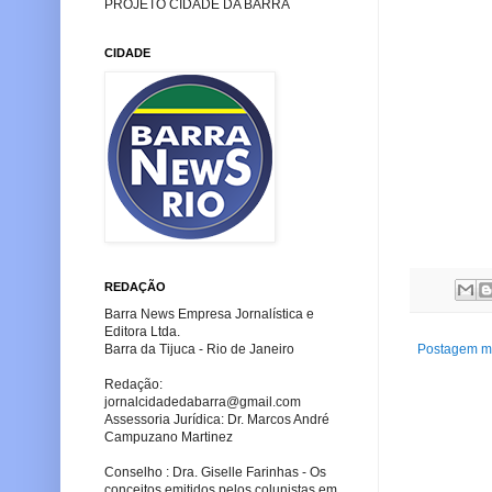
PROJETO CIDADE DA BARRA
CIDADE
REDAÇÃO
Barra News Empresa Jornalística e
Editora Ltda.
Barra da Tijuca - Rio de Janeiro
Postagem ma
Redação:
jornalcidadedabarra
@gmail.com
Assessoria Jurídica: Dr. Marcos André
Campuzano Martinez
Conselho : Dra. Giselle Farinhas - Os
conceitos emitidos pelos colunistas em