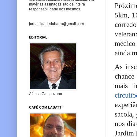
Próximo
matérias assinadas são de inteira
responsabilidade dos mesmos.
5km, 10
corred
jornalcidadedabarra@gmail.com
veteran
EDITORIAL
médico 
ainda m
As insc
chance 
mais i
circuit
Afonso Campuzano
experiê
CAFÉ COM LABATT
sacola,
nos dia
Jardim 