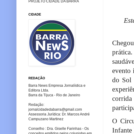
PROJETO CIDADE DA BARRA
CIDADE
Est
Chegou
prática
saudáve
evento 
REDAÇÃO
do Sol 
Barra News Empresa Jornalística e
experiê
Editora Ltda.
Barra da Tijuca - Rio de Janeiro
corrida
Redação:
partici
jornalcidadedabarra
@gmail.com
Assessoria Jurídica: Dr. Marcos André
Campuzano Martinez
O Circu
Conselho : Dra. Giselle Farinhas - Os
Infant
conceitos emitidos pelos colunistas em