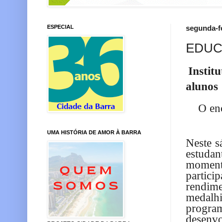
ESPECIAL
segunda-fe
EDU
Instit
alunos
O enc
UMA HISTÓRIA DE AMOR À BARRA
Neste s
estuda
moment
partici
rendim
medalh
progra
desenv