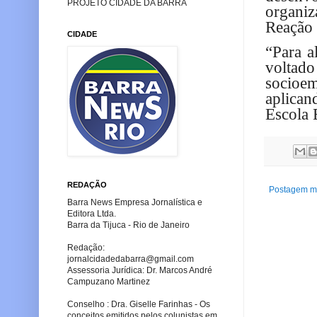
PROJETO CIDADE DA BARRA
organiz
Reação 
CIDADE
“Para a
voltad
socioem
aplica
Escola 
REDAÇÃO
Postagem ma
Barra News Empresa Jornalística e
Editora Ltda.
Barra da Tijuca - Rio de Janeiro
Redação:
jornalcidadedabarra
@gmail.com
Assessoria Jurídica: Dr. Marcos André
Campuzano Martinez
Conselho : Dra. Giselle Farinhas - Os
conceitos emitidos pelos colunistas em