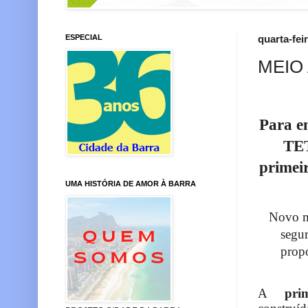
ESPECIAL
quarta-fei
MEIO
Para en
TET
primeir
UMA HISTÓRIA DE AMOR À BARRA
Novo m
segu
propo
A
pri