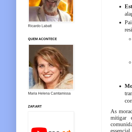
Est
ala
Pa
Ricardo Labatt
res
QUEM ACONTECE
Mo
tra
Maria Helena Camtamissa
con
ZAP.ART
As morad
mitigar
comunida
essencial