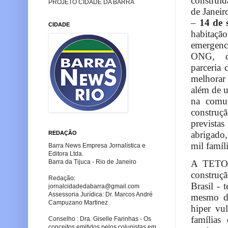
construí
PROJETO CIDADE DA BARRA
de Janeir
–
14 de 
CIDADE
habitaçã
emergenc
ONG, q
parceria
melhorar 
além de u
na comu
construç
prevista
abrigado,
REDAÇÃO
mil famíli
Barra News Empresa Jornalística e
Editora Ltda.
Barra da Tijuca - Rio de Janeiro
A TETO 
construçã
Redação:
Brasil -
jornalcidadedabarra
@gmail.com
Assessoria Jurídica: Dr. Marcos André
mesmo di
Campuzano Martinez
hiper vul
famílias
Conselho : Dra. Giselle Farinhas - Os
conceitos emitidos pelos colunistas em