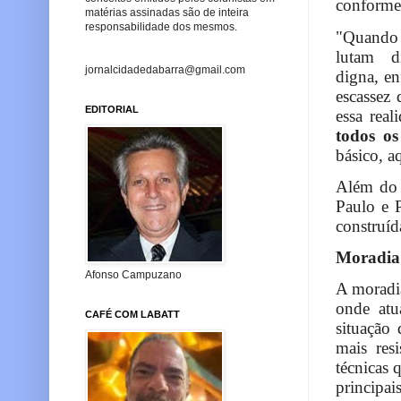
conforme 
matérias assinadas são de inteira
responsabilidade dos mesmos.
"Quando f
lutam d
jornalcidadedabarra@gmail.com
digna, en
escassez
EDITORIAL
essa rea
todos os
básico, a
Além do 
Paulo e 
construíd
Moradia 
Afonso Campuzano
A moradia
onde atu
CAFÉ COM LABATT
situação 
mais res
técnicas 
principais