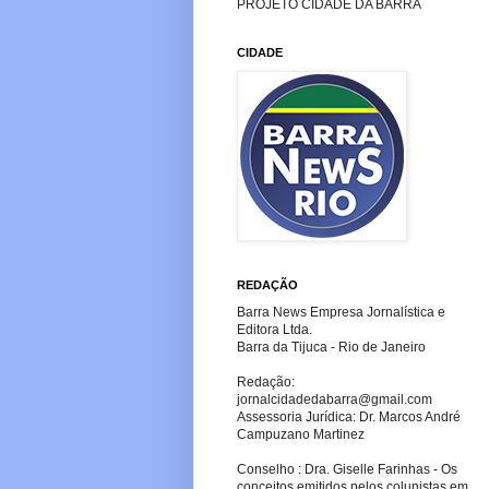
PROJETO CIDADE DA BARRA
CIDADE
REDAÇÃO
Barra News Empresa Jornalística e
Editora Ltda.
Barra da Tijuca - Rio de Janeiro
Redação:
jornalcidadedabarra
@gmail.com
Assessoria Jurídica: Dr. Marcos André
Campuzano Martinez
Conselho : Dra. Giselle Farinhas - Os
conceitos emitidos pelos colunistas em