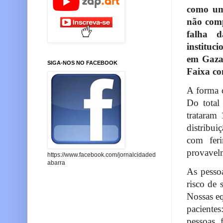
como um
não comp
falha 
instituc
em Gaza
SIGA-NOS NO FACEBOOK
Faixa co
A forma c
Do total
trataram
distribu
com fer
provavelm
https://www.facebook.com/jornalcidaded
abarra
As pesso
risco de 
Nossas eq
paciente
pessoas 