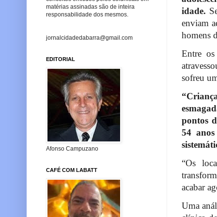
matérias assinadas são de inteira
idade.
Se
responsabilidade dos mesmos.
enviam ad
homens da
jornalcidadedabarra@gmail.com
Entre os
EDITORIAL
atravess
sofreu um
“Crianç
esmagada
pontos d
54 anos
sistemát
Afonso Campuzano
“Os loc
CAFÉ COM LABATT
transfor
acabar ag
Uma análi