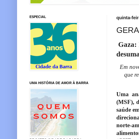
ESPECIAL
quinta-fei
GERA
Gaza: 
desuma
Em novo
que r
UMA HISTÓRIA DE AMOR À BARRA
Uma anál
(MSF), d
saúde em
direcion
norte-am
aliment