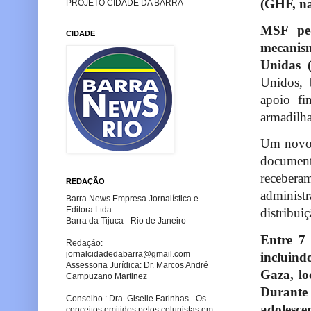
(GHF, na 
PROJETO CIDADE DA BARRA
MSF pe
CIDADE
mecanis
Unidas 
Unidos, 
apoio fi
armadilha
Um novo 
document
recebera
REDAÇÃO
administ
Barra News Empresa Jornalística e
Editora Ltda.
distribui
Barra da Tijuca - Rio de Janeiro
Entre 7 
Redação:
jornalcidadedabarra
@gmail.com
incluind
Assessoria Jurídica: Dr. Marcos André
Gaza, lo
Campuzano Martinez
Durante
Conselho : Dra. Giselle Farinhas - Os
adolesc
conceitos emitidos pelos colunistas em