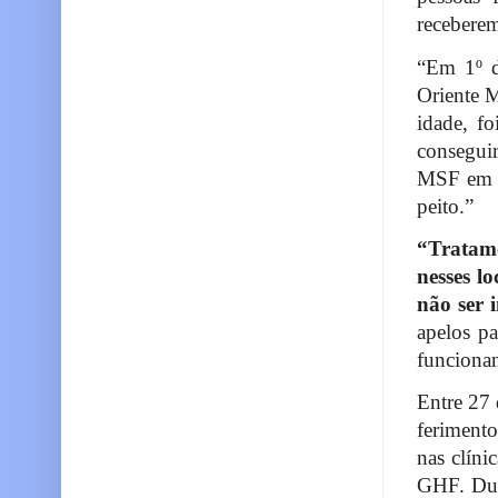
recebere
“Em 1º d
Oriente 
idade, f
consegui
MSF em G
peito.”
“Tratamo
nesses l
não ser 
apelos p
funcionan
Entre 27 
ferimento
nas clíni
GHF. Dua