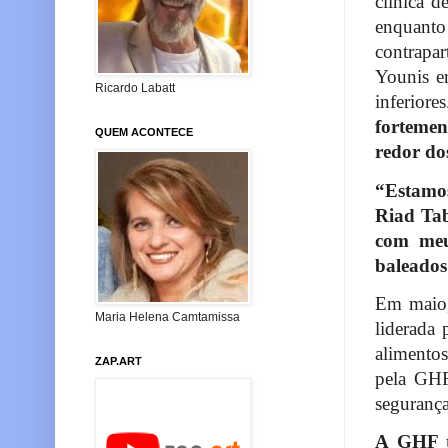
clínica 
enquanto
contrapa
Younis e
Ricardo Labatt
inferiore
fortemen
QUEM ACONTECE
redor dos
“Estamos
Riad Tab
com meu
baleados
Em maio, 
Maria Helena Camtamissa
liderada 
alimentos
ZAP.ART
pela GHF 
segurança
A GHF te