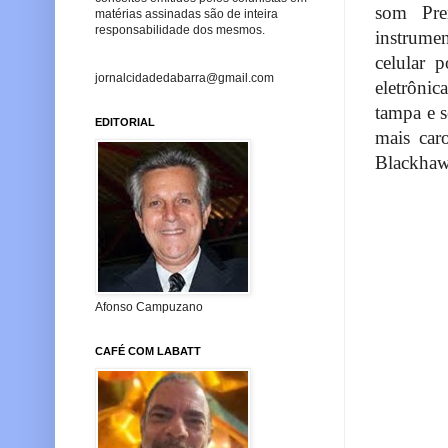
som Pre
matérias assinadas são de inteira
responsabilidade dos mesmos.
instrumen
celular 
jornalcidadedabarra@gmail.com
eletrônic
tampa e 
EDITORIAL
mais car
Blackhawk
Afonso Campuzano
CAFÉ COM LABATT