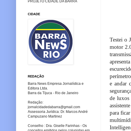
PROJETO CIDADE DA BARRA
CIDADE
Testei o
motor 2.0
transmis
apresent
escureci
perímetro
REDAÇÃO
e andar 
Barra News Empresa Jornalística e
Editora Ltda.
segurança
Barra da Tijuca - Rio de Janeiro
de luxos
Redação:
assistent
jornalcidadedabarra
@gmail.com
Assessoria Jurídica: Dr. Marcos André
para ficar
Campuzano Martinez
multimíd
Conselho : Dra. Giselle Farinhas - Os
Intellige
conceitos emitidos pelos colunistas em