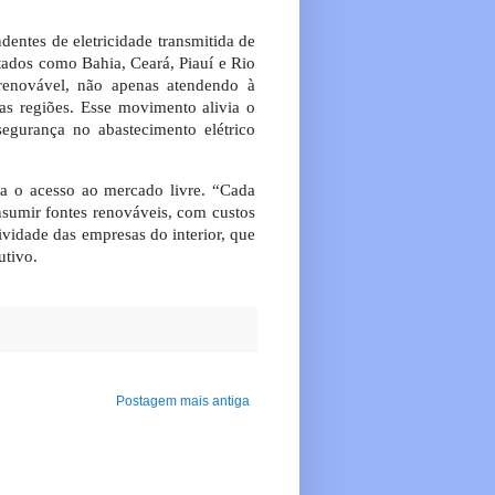
entes de eletricidade transmitida de
tados como Bahia, Ceará, Piauí e Rio
enovável, não apenas atendendo à
s regiões. Esse movimento alivia o
segurança no abastecimento elétrico
a o acesso ao mercado livre. “Cada
sumir fontes renováveis, com custos
tividade das empresas do interior, que
utivo.
Postagem mais antiga