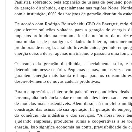
Paulista), sobretudo, pela expansão de usinas de pequeno porte
de geração distribuída, especialmente nas regiões Norte, Nord
com a instituição, 60% dos projetos de geração distribuída estão
De acordo com Rodrigo Bourscheidt, CEO da Energy+, rede de
que oferece soluções voltadas para a geração de energia dis
impactos profundos na economia local e no futuro da matriz e
uma mudança de paradigma. Cidades do interior, antes meram
produtoras de energia, atraindo investimentos, gerando empre
energia deixou de ser apenas um insumo e passou a uma fonte d
O avanço da geração distribuída, especialmente solar, e
determinante nesse cenário. Pequenas usinas, muitas vezes con
garantem energia mais barata e limpa para os consumidore
desenvolvimento de novas cadeias produtivas.
Para o empresário, o interior do país oferece condições ideais
terrenos, alta incidência solar e comunidades interessadas em r
de modelos mais sustentáveis. Além disso, há um efeito multi
construção das usinas até sua operação, há geração de empreg
do comércio, da indústria e dos serviços. “A nossa rede tem
ajudando empresas, produtores rurais e cooperativas a se to
energia. Isso significa economia na conta, previsibilidade de c