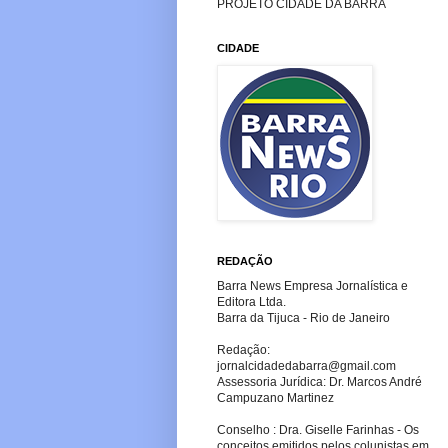
PROJETO CIDADE DA BARRA
CIDADE
REDAÇÃO
Barra News Empresa Jornalística e
Editora Ltda.
Barra da Tijuca - Rio de Janeiro
Redação:
jornalcidadedabarra
@gmail.com
Assessoria Jurídica: Dr. Marcos André
Campuzano Martinez
Conselho : Dra. Giselle Farinhas - Os
conceitos emitidos pelos colunistas em