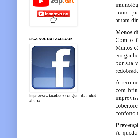
imunológ
como pró
atuam dir
Menos di
Com o fr
SIGA-NOS NO FACEBOOK
Muitos cã
em ganho 
por sua 
redobrada
A recomen
com brinq
https://www.facebook.com/jornalcidaded
improvis
abarra
cobertore
conforto 
Prevençã
A queda 