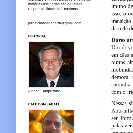
matérias assinadas são de inteira
imunológi
responsabilidade dos mesmos.
isso, o o
transição
jornalcidadedabarra@gmail.com
da rede d
EDITORIAL
Dores ar
Um dos ef
em cães e
outras al
mobilida
demora m
caminhar.
com o frio
Afonso Campuzano
Nessas si
CAFÉ COM LABATT
Anti-infl
ser form
palatáve
tratamento