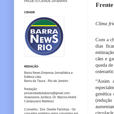
PROJETO CIDADE DA BARRA
Frente
CIDADE
Clima fri
Com a ch
dias fic
estimação
cães e ga
queda de 
REDAÇÃO
osteoartic
Barra News Empresa Jornalística e
Editora Ltda.
“Assim 
Barra da Tijuca - Rio de Janeiro
especial
Redação:
genética 
jornalcidadedabarra
@gmail.com
Assessoria Jurídica: Dr. Marcos André
(reduçã
Campuzano Martinez
aumentan
Conselho : Dra. Giselle Farinhas - Os
circula
conceitos emitidos pelos colunistas em