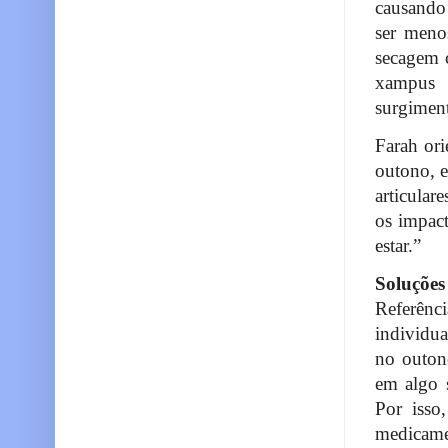
causando
ser meno
secagem c
xampus 
surgiment
Farah ori
outono, e
articula
os impact
estar.”
Soluções
Referênc
individua
no outono
em algo s
Por isso
medicame