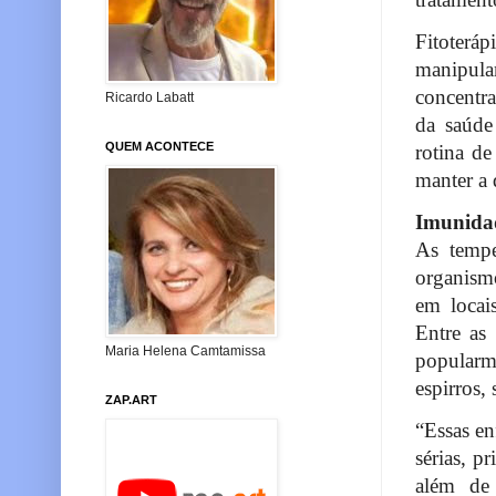
Fitoterá
manipula
concentra
Ricardo Labatt
da saúde
QUEM ACONTECE
rotina de
manter a 
Imunidad
As tempe
organismo
em locai
Entre as 
Maria Helena Camtamissa
popularme
espirros, 
ZAP.ART
“Essas en
sérias, p
além de 