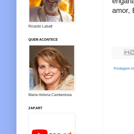
engan
amor,
So
Ricardo Labatt
QUEM ACONTECE
Postagem ma
Maria Helena Camtamissa
ZAP.ART