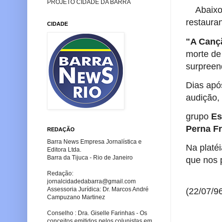
PROJETO CIDADE DA BARRA
Abaixo, 
restaura
CIDADE
"A Canç
morte d
surpreen
Dias apó
audição
grupo
Es
Perna F
REDAÇÃO
Barra News Empresa Jornalística e
Na platé
Editora Ltda.
Barra da Tijuca - Rio de Janeiro
que nos 
Redação:
jornalcidadedabarra
@gmail.com
Assessoria Jurídica: Dr. Marcos André
(22/07/9
Campuzano Martinez
Conselho : Dra. Giselle Farinhas - Os
conceitos emitidos pelos colunistas em