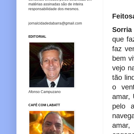
matérias assinadas são de inteira
responsabilidade dos mesmos.
Feitos
jornalcidadedabarra@gmail.com
Sorria 
EDITORIAL
que fa
faz ve
bem vi
vejo n
tão li
o ven
Afonso Campuzano
amar,
pelo 
CAFÉ COM LABATT
naveg
amar