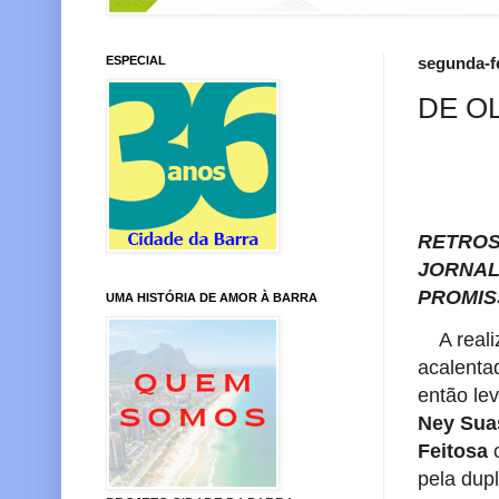
ESPECIAL
segunda-fe
DE O
V
RETROS
JORNAL
PROMIS
UMA HISTÓRIA DE AMOR À BARRA
A realiz
acalent
então le
Ney Sua
Feitosa
pela dup