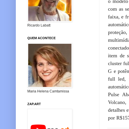
o modelo 
com as se
faixa, e 
automátic
Ricardo Labatt
proteção, 
QUEM ACONTECE
multimídi
conectado
item de 
cluster f
G e potên
full led
automátic
Maria Helena Camtamissa
Pulse Ab
Volcano,
ZAP.ART
detalhes 
por R$157