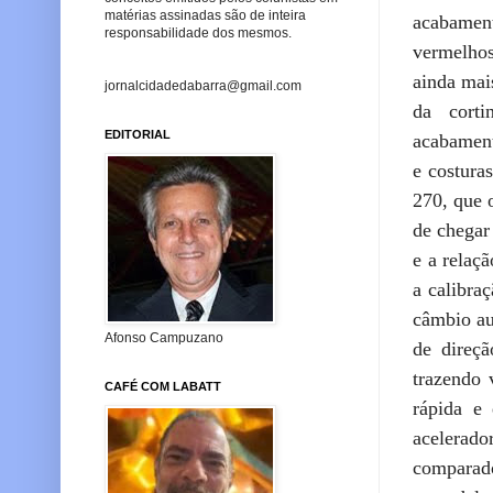
matérias assinadas são de inteira
acabament
responsabilidade dos mesmos.
vermelhos
ainda mai
jornalcidadedabarra@gmail.com
da corti
EDITORIAL
acabament
e costura
270, que 
de chegar
e a relaç
a calibra
câmbio au
Afonso Campuzano
de direçã
trazendo 
CAFÉ COM LABATT
rápida e
acelerad
comparado