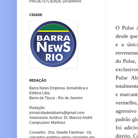
PROJETO CIDADE DA BARRA
CIDADE
O Pulse 
desde que
e a única
envenenad
do Pulse,
exclusivo
Pulse Ab
REDAÇÃO
totalment
Barra News Empresa Jornalística e
Editora Ltda.
e marcant
Barra da Tijuca - Rio de Janeiro
vermelho,
Redação:
agressiv
jornalcidadedabarra
@gmail.com
Assessoria Jurídica: Dr. Marcos André
padrão gl
Campuzano Martinez
foi adici
Conselho : Dra. Giselle Farinhas - Os
direito. 
conceitos emitidos pelos colunistas em