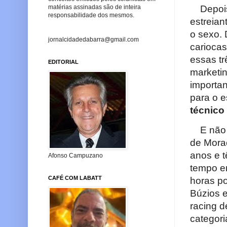
matérias assinadas são de inteira
Depois 
responsabilidade dos mesmos.
estreian
o sexo. 
jornalcidadedabarra@gmail.com
cariocas
essas tr
EDITORIAL
marketin
importan
para o e
técnico
E não 
de Morae
anos e t
Afonso Campuzano
tempo en
CAFÉ COM LABATT
horas po
Búzios e
racing d
categori