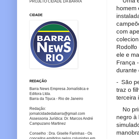
Uma e
PROJETO CIDADE DA BARRA
homem e 
instalad
CIDADE
campeõe
com apel
colecion
Rodolfo 
ele e ma
França -
durante 
- São p
REDAÇÃO
Barra News Empresa Jornalística e
traz o f
Editora Ltda.
terceira 
Barra da Tijuca - Rio de Janeiro
No prim
Redação:
jornalcidadedabarra
@gmail.com
negro à 
Assessoria Jurídica: Dr. Marcos André
Campuzano Martinez
simulado
manobra
Conselho : Dra. Giselle Farinhas - Os
conceitos emitidos pelos colunistas em