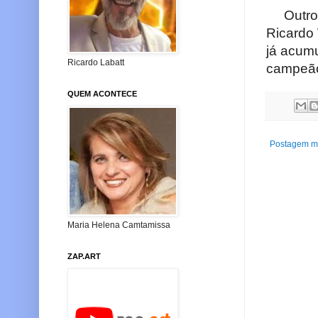
Outro q
Ricardo 
já acumu
Ricardo Labatt
campeão 
QUEM ACONTECE
Postagem ma
Maria Helena Camtamissa
ZAP.ART