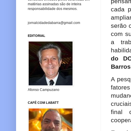
pensam
matérias assinadas são de inteira
cada p
responsabilidade dos mesmos.
amplia
jornalcidadedabarra@gmail.com
serão 
com su
EDITORIAL
a tra
habili
do DC
Barros
A pesq
fatore
Afonso Campuzano
mudanç
crucia
CAFÉ COM LABATT
final
cooper