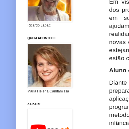
Em vis
dos pr
em su
ajuda
Ricardo Labatt
realid
QUEM ACONTECE
novas 
esteja
estão 
Aluno 
Diante
prepar
Maria Helena Camtamissa
aplic
ZAP.ART
progr
metodo
infânc