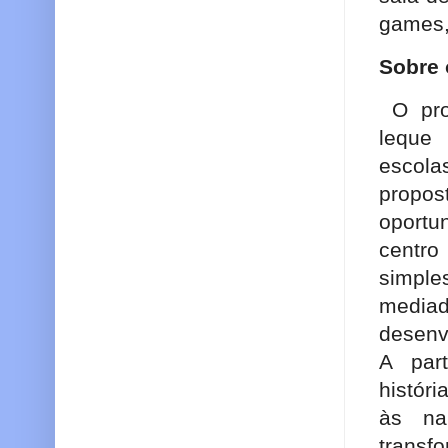
games, 
Sobre 
O pr
leque
escola
propo
oportu
centro
simpl
media
desenv
A part
histór
às nar
trans