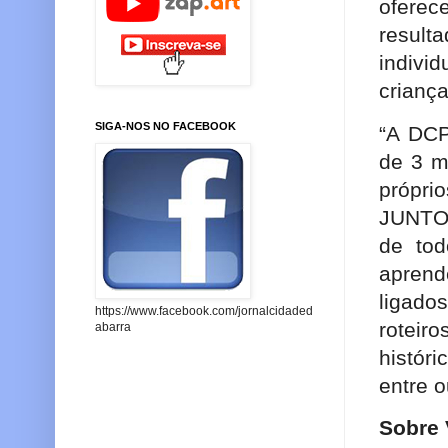
oferec
resul
indivi
criança
SIGA-NOS NO FACEBOOK
“A DCP
de 3 mi
própr
JUNTOS
de to
apren
ligado
https://www.facebook.com/jornalcidaded
roteir
abarra
histór
entre o
Sobre 