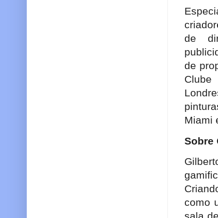
Especi
criado
de di
publici
de pro
Clube 
Londre
pintur
Miami 
Sobre 
Gilbe
gamif
Criand
como u
sala d