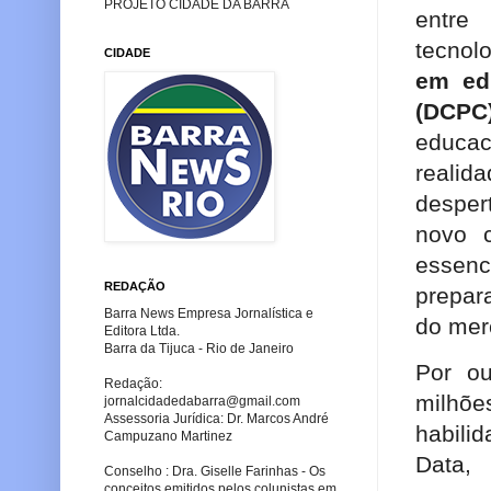
PROJETO CIDADE DA BARRA
entre
tecnol
CIDADE
em ed
(DCPC
educac
reali
desper
novo 
essenc
REDAÇÃO
prepar
Barra News Empresa Jornalística e
do mer
Editora Ltda.
Barra da Tijuca - Rio de Janeiro
Por ou
Redação:
milhõ
jornalcidadedabarra
@gmail.com
Assessoria Jurídica: Dr. Marcos André
habilid
Campuzano Martinez
Data,
Conselho : Dra. Giselle Farinhas - Os
conceitos emitidos pelos colunistas em