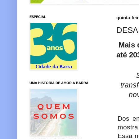
ESPECIAL
quinta-fei
DESA
Mais 
até 20
S
UMA HISTÓRIA DE AMOR À BARRA
trans
nov
Dos em
mostra
Essa n