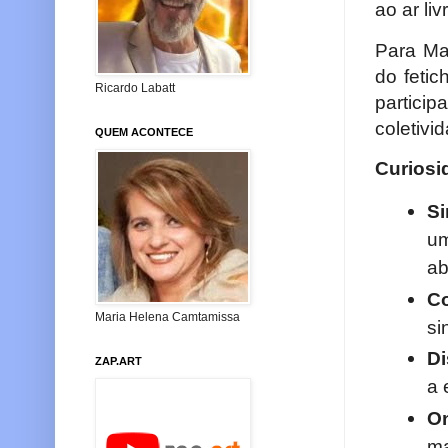
ao ar liv
Para Ma
do fetic
Ricardo Labatt
partici
coletivid
QUEM ACONTECE
Curiosi
Si
um
ab
C
Maria Helena Camtamissa
si
Di
ZAP.ART
a 
O
m