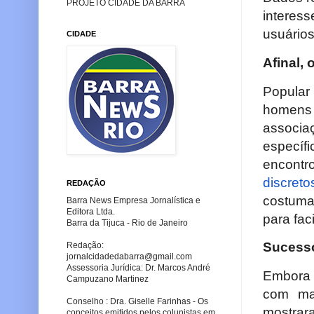
PROJETO CIDADE DA BARRA
interes
usuário
CIDADE
Afinal,
Popular
homens 
associa
específ
encont
discreto
REDAÇÃO
costuma
Barra News Empresa Jornalística e
Editora Ltda.
para fac
Barra da Tijuca - Rio de Janeiro
Sucesso
Redação:
jornalcidadedabarra
@gmail.com
Assessoria Jurídica: Dr. Marcos André
Embora 
Campuzano Martinez
com m
Conselho : Dra. Giselle Farinhas - Os
mostrar
conceitos emitidos pelos colunistas em