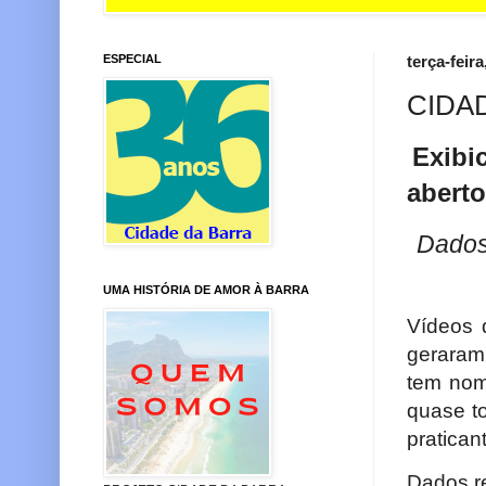
ESPECIAL
terça-feira
CIDA
Exibi
aberto
Dados
UMA HISTÓRIA DE AMOR À BARRA
Vídeos 
geraram 
tem nom
quase t
pratican
Dados r