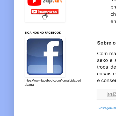
pr
c
en
SIGA-NOS NO FACEBOOK
Sobre o
Com mai
sexo e 
troca d
casais e
e conse
https://www.facebook.com/jornalcidaded
abarra
Postagem ma