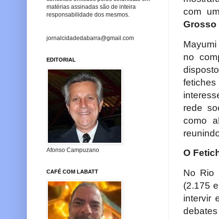
matérias assinadas são de inteira
com um
responsabilidade dos mesmos.
Grosso 
jornalcidadedabarra@gmail.com
Mayumi 
no comp
EDITORIAL
disposto
fetich
interes
rede so
como al
reunindo
Afonso Campuzano
O Fetic
No Rio 
CAFÉ COM LABATT
(2.175 
intervi
debates 