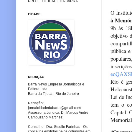
PROJETO CIDADE DA BARRA
O Institu
CIDADE
à Memór
9h às 18
objetivo 
compartil
pública e
populares
inscri
eoQAXS
REDAÇÃO
Rio é ge
Barra News Empresa Jornalística e
Holocaust
Editora Ltda.
Barra da Tijuca - Rio de Janeiro
Lei de In
tem o co
Redação:
jornalcidadedabarra
@gmail.com
Capital, 
Assessoria Jurídica: Dr. Marcos André
Campuzano Martinez
Memorial
Conselho : Dra. Giselle Farinhas - Os
“Queremo
conceitos emitidos pelos colunistas em