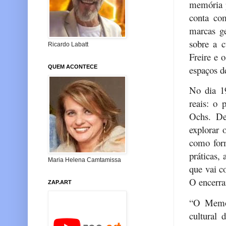
memória p
conta co
marcas ge
sobre a c
Ricardo Labatt
Freire e 
espaços d
QUEM ACONTECE
No dia 19
reais: o
Ochs. Des
explorar 
como form
práticas, 
Maria Helena Camtamissa
que vai c
O encerra
ZAP.ART
“O Memor
cultural