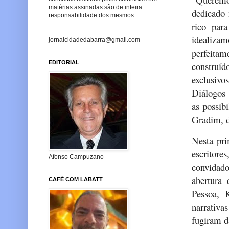
matérias assinadas são de inteira
dedicado
responsabilidade dos mesmos.
rico par
idealizam
jornalcidadedabarra@gmail.com
perfeita
EDITORIAL
construíd
exclusiv
Diálogos
as possib
Gradim, d
Nesta pri
escritor
Afonso Campuzano
convidad
abertura 
CAFÉ COM LABATT
Pessoa, 
narrativa
fugiram d