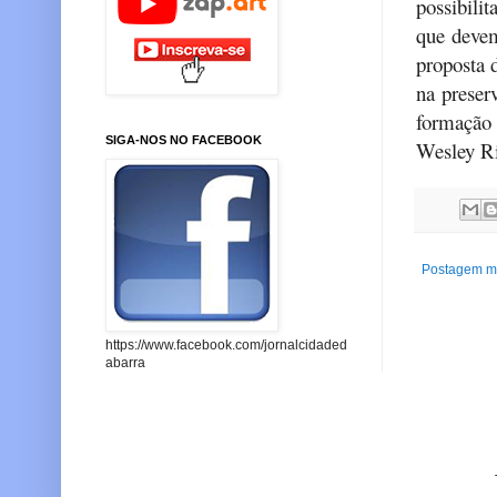
possibili
que devem
proposta 
na preser
formação 
SIGA-NOS NO FACEBOOK
Wesley Ri
Postagem ma
https://www.facebook.com/jornalcidaded
abarra