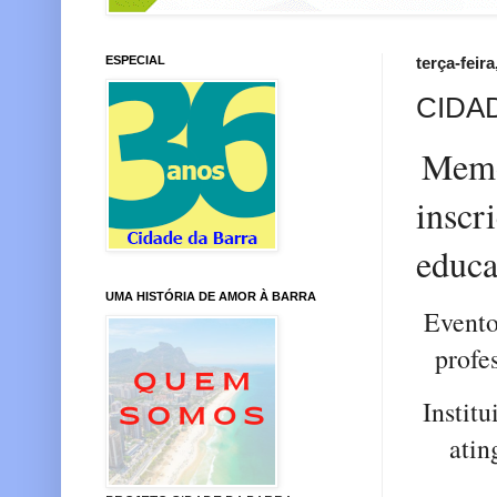
ESPECIAL
terça-feir
CIDA
Memo
inscr
educ
UMA HISTÓRIA DE AMOR À BARRA
Evento
profe
Instit
atin