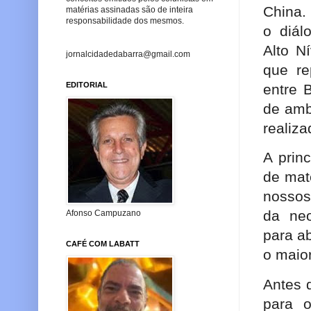
China.
matérias assinadas são de inteira
responsabilidade dos mesmos.
o diál
Alto N
jornalcidadedabarra@gmail.com
que re
EDITORIAL
entre B
de amb
realiz
A prin
de mat
nossos
da neo
Afonso Campuzano
para a
CAFÉ COM LABATT
o maior
Antes d
para o