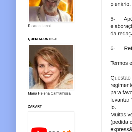
plenário,
5- Após 
elabora
Ricardo Labatt
da redaçã
QUEM ACONTECE
6- Retor
Termos e
Questão 
regimen
para fav
Maria Helena Camtamissa
levantar
lo.
ZAP.ART
Muitas v
(pedida
expressã