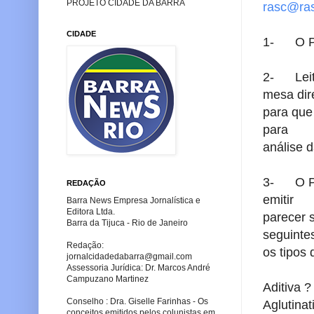
PROJETO CIDADE DA BARRA
rasc@ra
CIDADE
1- O Par
2- Leitu
mesa dir
para que
para
análise d
3- O Pre
REDAÇÃO
emitir
Barra News Empresa Jornalística e
Editora Ltda.
parecer 
Barra da Tijuca - Rio de Janeiro
seguinte
Redação:
os tipos
jornalcidadedabarra
@gmail.com
Assessoria Jurídica: Dr. Marcos André
Campuzano Martinez
Aditiva ?
Conselho : Dra. Giselle Farinhas - Os
Aglutinat
conceitos emitidos pelos colunistas em