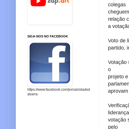
colegas
cheguem 
relação
a votaçã
SIGA-NOS NO FACEBOOK
Voto de 
partido, 
Votação 
o
projeto 
parlamen
https://www.facebook.com/jornalcidaded
aprovam
abarra
Verifica
lideranç
votação s
pelo