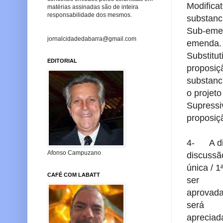
Modificat
matérias assinadas são de inteira
responsabilidade dos mesmos.
substanc
Sub-emen
jornalcidadedabarra@gmail.com
emenda.
Substitu
EDITORIAL
proposiç
substanc
o projeto 
Supressi
proposiç
4- A dis
Afonso Campuzano
discuss
única / 
CAFÉ COM LABATT
ser
aprovada
será
apreciad