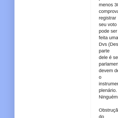
menos 30
comprova
registrar
seu voto
pode se
feita um
Dvs (Des
parte
dele é s
parlame
devem dec
o
instrume
plenário
Ninguém 
Obstrução
do