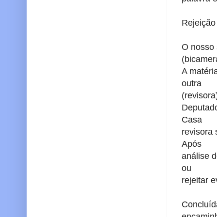
Rejeição
O nosso 
(bicamer
A matéri
outra
(revisor
Deputado
Casa
revisora
Após
análise 
ou
rejeitar 
Concluíd
encamin