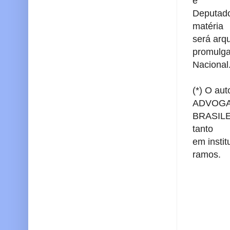
e
Deputado
matéria
será arqu
promulga
Nacional
(*) O au
ADVOG
BRASILEI
tanto
em insti
ramos.