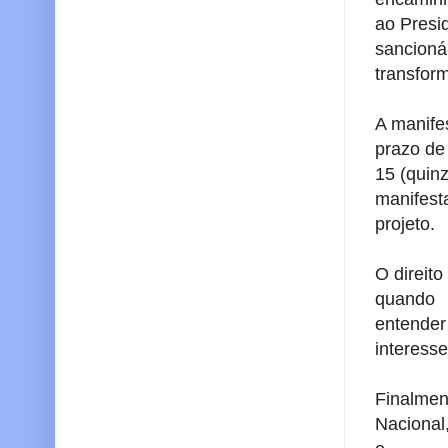
ao Presi
sancioná
transform
A manife
prazo d
15 (quin
manifest
projeto.
O direit
quando
entender 
interesse
Finalmen
Nacional