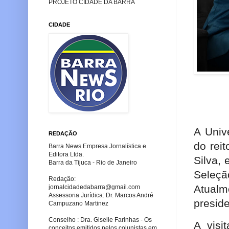
PROJETO CIDADE DA BARRA
CIDADE
A Univ
REDAÇÃO
do rei
Barra News Empresa Jornalística e
Editora Ltda.
Silva,
Barra da Tijuca - Rio de Janeiro
Seleç
Redação:
Atualm
jornalcidadedabarra
@gmail.com
Assessoria Jurídica: Dr. Marcos André
presid
Campuzano Martinez
Conselho : Dra. Giselle Farinhas - Os
A visi
conceitos emitidos pelos colunistas em