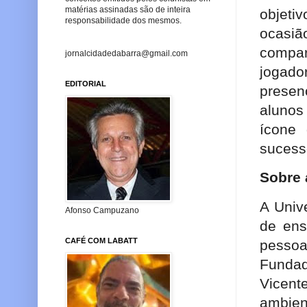
matérias assinadas são de inteira
objetiv
responsabilidade dos mesmos.
ocasi
compar
jornalcidadedabarra@gmail.com
jogad
EDITORIAL
presen
alunos
ícone
sucesso
Sobre 
A Univ
Afonso Campuzano
de ens
CAFÉ COM LABATT
pessoa
Fundad
Vicen
ambien