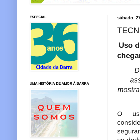
ESPECIAL
sábado, 27
TECN
Uso d
chega
D
as
UMA HISTÓRIA DE AMOR À BARRA
mostra
O uso
consid
segura
os dad