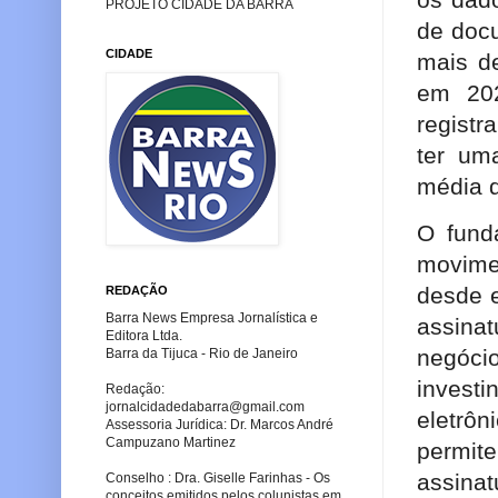
PROJETO CIDADE DA BARRA
de docu
CIDADE
mais d
em 202
registr
ter um
média d
O fund
movime
desde 
REDAÇÃO
Barra News Empresa Jornalística e
assina
Editora Ltda.
negóci
Barra da Tijuca - Rio de Janeiro
investi
Redação:
jornalcidadedabarra
@gmail.com
eletrôn
Assessoria Jurídica: Dr. Marcos André
Campuzano Martinez
permit
assina
Conselho : Dra. Giselle Farinhas - Os
conceitos emitidos pelos colunistas em