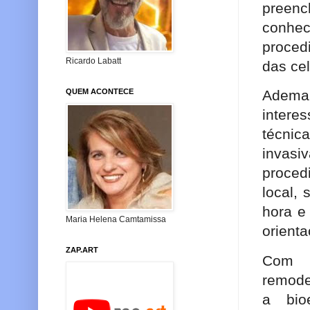
preenc
conhe
procedi
Ricardo Labatt
das cel
QUEM ACONTECE
Adema
intere
técni
invas
proced
local,
hora e
Maria Helena Camtamissa
orient
ZAP.ART
Com s
remode
a bio