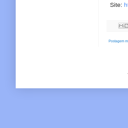
Site:
h
Postagem ma