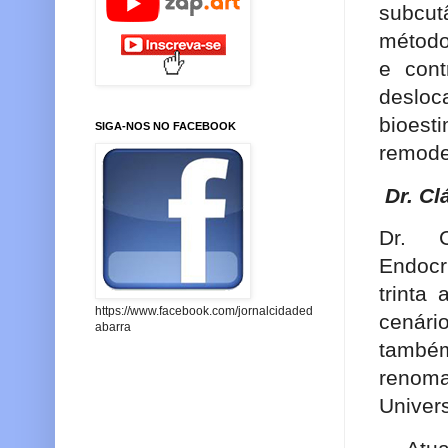
subcutâ
método
e cont
desloca
bioes
SIGA-NOS NO FACEBOOK
remode
Dr. C
Dr. 
Endoc
trinta
https://www.facebook.com/jornalcidaded
cenári
abarra
també
renom
Univer