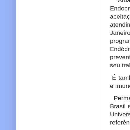
Atu
Endoc
aceita
atendi
Janeir
progr
Endócr
preven
seu tr
É tam
e Imun
Perm
Brasil
Unive
referê