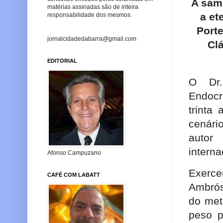
A sam
matérias assinadas são de inteira
a et
responsabilidade dos mesmos.
Porte
jornalcidadedabarra@gmail.com
Clá
EDITORIAL
O Dr.
Endoc
trinta
cenári
autor
interna
Afonso Campuzano
Exerc
CAFÉ COM LABATT
Ambrós
do met
peso p